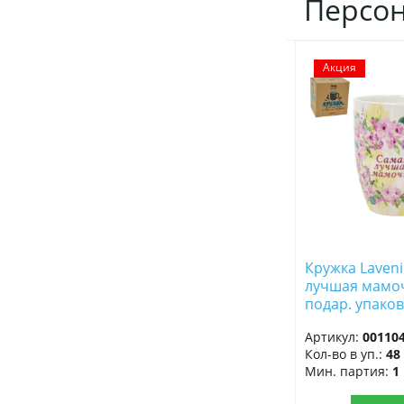
Персо
Акция
ДОБАВИТЬ
В
ИЗБРАННОЕ
Кружка Laveni
лучшая мамоч
подар. упаков
кпк14-6615 ф
Артикул:
00110
Кол-во в уп.:
48
Мин. партия:
1