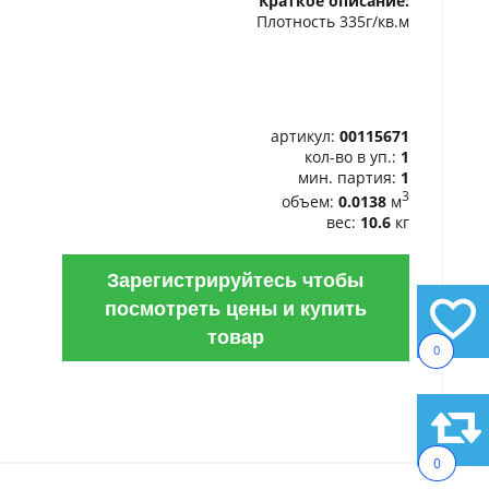
Краткое описание:
ИЗБРАННОЕ
Плотность 335г/кв.м
артикул:
00115671
кол-во в уп.:
1
мин. партия:
1
3
объем:
0.0138
м
вес:
10.6
кг
Зарегистрируйтесь чтобы
посмотреть цены и купить
товар
0
0