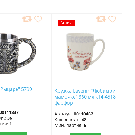
АВИТЬ
Акция
ДОБАВИТЬ
В
РАННОЕ
ИЗБРАННОЕ
"Рыцарь" 5799
Кружка Lavenir "Любимой
)
мамочке" 360 мл к14-4518
фарфор
00111837
Артикул:
00110462
уп.:
36
Кол-во в уп.:
48
тия:
1
Мин. партия:
6