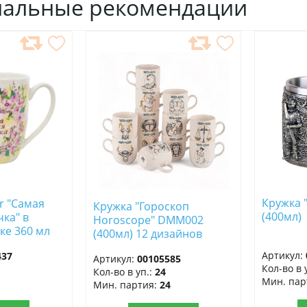
нальные рекомендации
ДОБАВИТЬ
ДОБ
В
В
ИЗБРАННОЕ
ИЗБ
Кружка 
r "Самая
Кружка "Гороскоп
(400мл
ка" в
Horoscope" DMM002
ке 360 мл
(400мл) 12 дизайнов
арфор
Артикул:
437
Артикул:
00105585
Кол-во в 
Кол-во в уп.:
24
Мин. пар
Мин. партия:
24