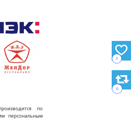
0
0
производится по
им персональным