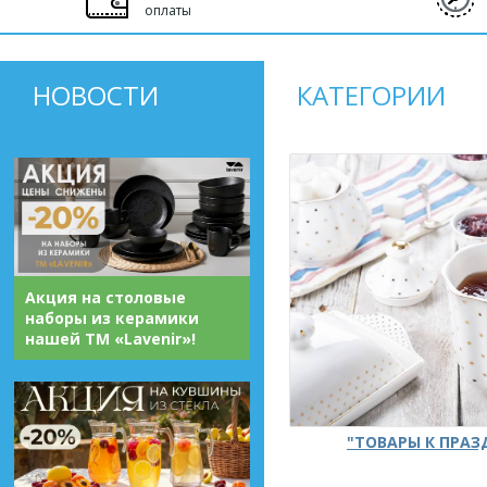
оплаты
НОВОСТИ
КАТЕГОРИИ
Акция на столовые
наборы из керамики
нашей ТМ «Lavenir»!
"ТОВАРЫ К ПРА