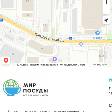
И
г
1
М
© 2008—2026 «Мир Посуды». Все права защищены.