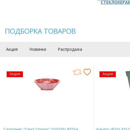
СТЕКЛОКЕРА
ПОДБОРКА ТОВАРОВ
Акция
Новинки
Распродажа
Акция
Акция
Салатник "Свит Оркид" 10533SLBD54
Кашпо (87л) КП-0