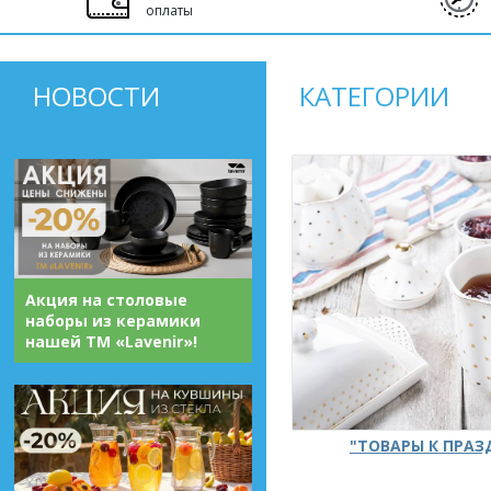
оплаты
НОВОСТИ
КАТЕГОРИИ
Акция на столовые
наборы из керамики
нашей ТМ «Lavenir»!
"ТОВАРЫ К ПРА