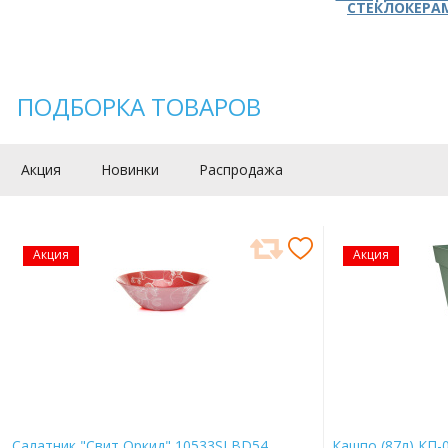
СТЕКЛОКЕРА
ПОДБОРКА ТОВАРОВ
Акция
Новинки
Распродажа
Акция
Акция
Салатник "Свит Оркид" 10533SLBD54
Кашпо (87л) КП-0