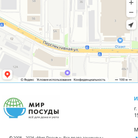
И
г
1
М
© 2008—2026 «Мир Посуды». Все права защищены.