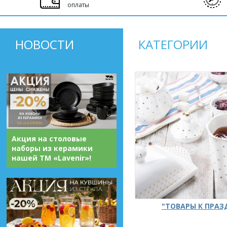
оплаты
НОВОСТИ
КАТЕГОРИИ
Акция на столовые
наборы из керамики
нашей ТМ «Lavenir»!
"ТОВАРЫ К ПРА