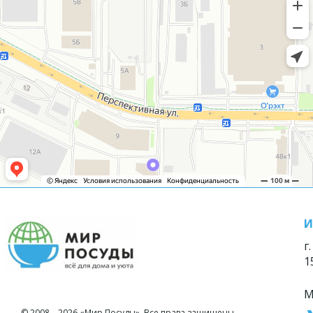
И
г
1
М
© 2008—2026 «Мир Посуды». Все права защищены.