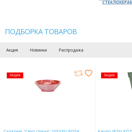
СТЕКЛОКЕРА
ПОДБОРКА ТОВАРОВ
Акция
Новинки
Распродажа
Акция
Акция
Салатник "Свит Оркид" 10533SLBD54
Кашпо (87л) КП-0