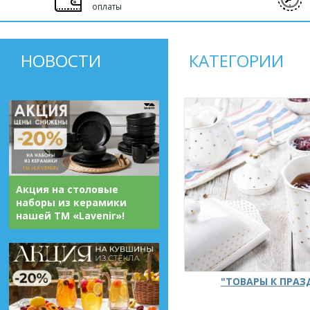
оплаты
НОВОСТИ
КАТЕГОРИИ
Акция на столовые
наборы из керамики
нашей ТМ «Lavenir»!
"ТОВАРЫ К ПРА