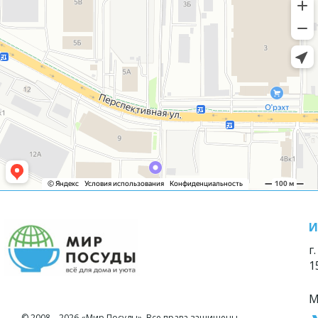
И
г
1
М
© 2008—2026 «Мир Посуды». Все права защищены.