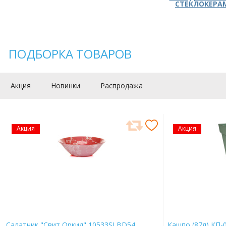
СТЕКЛОКЕРА
ПОДБОРКА ТОВАРОВ
Акция
Новинки
Распродажа
Акция
Акция
Салатник "Свит Оркид" 10533SLBD54
Кашпо (87л) КП-0