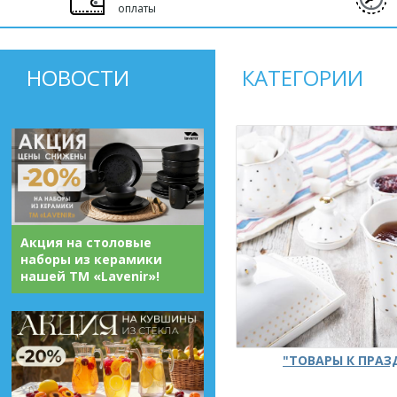
оплаты
НОВОСТИ
КАТЕГОРИИ
Акция на столовые
наборы из керамики
нашей ТМ «Lavenir»!
"ТОВАРЫ К ПРА