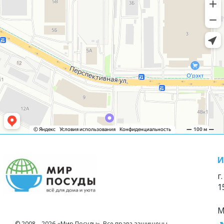
И
г
1
М
© 2008—2026 «Мир Посуды». Все права защищены.