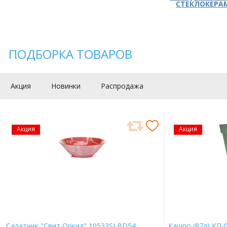
СТЕКЛОКЕРА
ПОДБОРКА ТОВАРОВ
Акция
Новинки
Распродажа
Акция
Акция
Салатник "Свит Оркид" 10533SLBD54
Кашпо (87л) КП-0