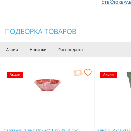
СТЕКЛОКЕРА
ПОДБОРКА ТОВАРОВ
Акция
Новинки
Распродажа
Акция
Акция
Салатник "Свит Оркид" 10533SLBD54
Кашпо (87л) КП-0