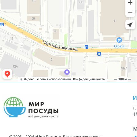
И
г
1
М
© 2008—2026 «Мир Посуды». Все права защищены.