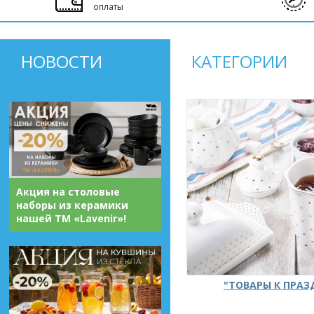
оплаты
НОВОСТИ
КАТЕГОРИИ
Акция на столовые
наборы из керамики
нашей ТМ «Lavenir»!
"ТОВАРЫ К ПРА