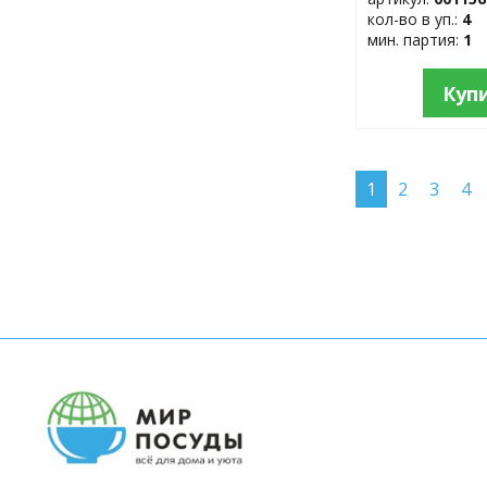
кол-во в уп.:
4
мин. партия:
1
Куп
1
2
3
4