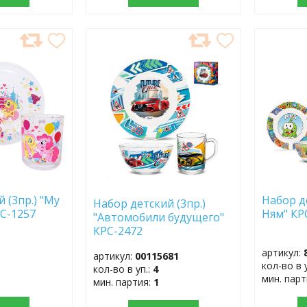
ДОБАВИТЬ
ДОБ
В
В
ИЗБРАННОЕ
ИЗБР
 (3пр.) "My
Набор де
Набор детский (3пр.)
РС-1257
Ням" КР
"Автомобили будущего"
КРС-2472
артикул:
артикул:
00115681
кол-во в 
кол-во в уп.:
4
мин. пар
мин. партия:
1