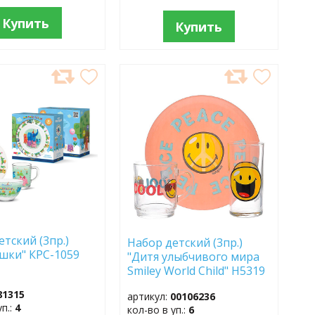
Купить
Купить
АВИТЬ
ДОБАВИТЬ
В
АННОЕ
ИЗБРАННОЕ
етский (3пр.)
Набор детский (3пр.)
шки" КРС-1059
"Дитя улыбчивого мира
Smiley World Child" H5319
(32122)
81315
артикул:
00106236
уп.:
4
кол-во в уп.:
6