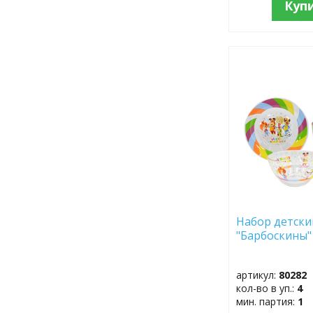
Куп
ДОБАВИТЬ
В
ИЗБРАННОЕ
Набор детский
"Барбоскины"
артикул:
80282
кол-во в уп.:
4
мин. партия:
1