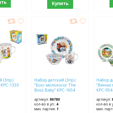
ить
Купить
ДОБАВИТЬ
ДОБ
В
В
ИЗБРАННОЕ
ИЗБР
 (3пр.)
Набор детский (3пр.)
Набор д
 КРС-1333
"Босс-молокосос The
"Винни 
Boss Baby" КРС-1654
КРС-954
артикул:
86780
артикул:
кол-во в уп.:
4
кол-во в 
мин. партия:
1
мин. пар