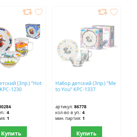
АВИТЬ
ДОБАВИТЬ
В
АННОЕ
ИЗБРАННОЕ
тский (3пр.) "Hot
Набор детский (3пр.) "Me
 КРС-1230
to You" КРС-1337
80284
артикул:
86778
уп.:
4
кол-во в уп.:
4
тия:
1
мин. партия:
1
Купить
Купить