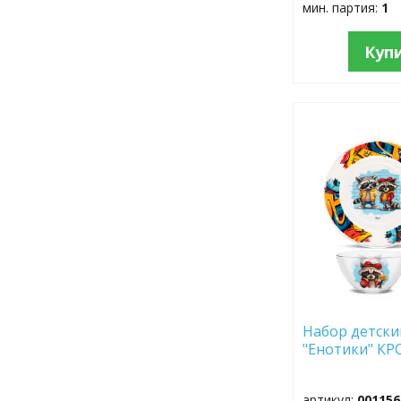
мин. партия:
1
Куп
ДОБАВИТЬ
В
ИЗБРАННОЕ
Набор детский
"Енотики" КР
артикул:
001156