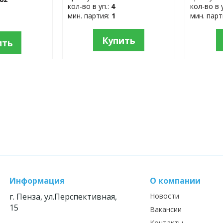
кол-во в уп.:
4
кол-во в 
мин. партия:
1
мин. пар
Купить
ить
Информация
О компании
г. Пенза, ул.Перспективная,
Новости
15
Вакансии
Контакты