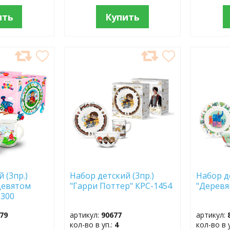
ить
Купить
ДОБАВИТЬ
ДОБ
В
В
ИЗБРАННОЕ
ИЗБР
 (3пр.)
Набор детский (3пр.)
Набор д
девятом
"Гарри Поттер" КРС-1454
"Деревя
-300
79
артикул:
90677
артикул:
кол-во в уп.:
4
кол-во в 