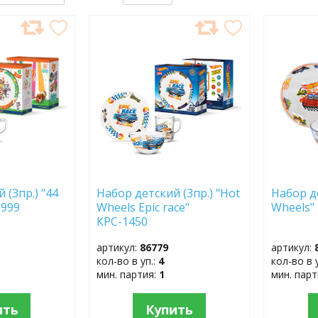
ДОБАВИТЬ
ДОБ
В
В
ИЗБРАННОЕ
ИЗБР
 (3пр.) "44
Набор детский (3пр.) "Hot
Набор де
-999
Wheels Epic race"
Wheels"
КРС-1450
артикул:
86779
артикул:
кол-во в уп.:
4
кол-во в 
мин. партия:
1
мин. пар
ить
Купить