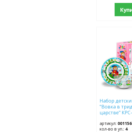
Куп
ДОБАВИТЬ
В
ИЗБРАННОЕ
Набор детский
"Вовка в три
царстве" КРС
артикул:
001156
кол-во в уп.:
4