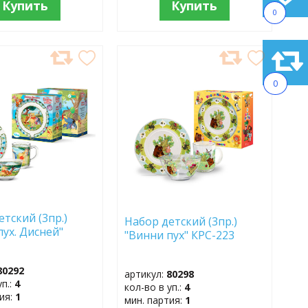
Купить
Купить
0
АВИТЬ
ДОБАВИТЬ
В
0
АННОЕ
ИЗБРАННОЕ
етский (3пр.)
Набор детский (3пр.)
пух. Дисней"
"Винни пух" КРС-223
80292
артикул:
80298
уп.:
4
кол-во в уп.:
4
тия:
1
мин. партия:
1