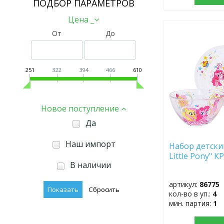
ПОДБОР ПАРАМЕТРОВ
Цена _
От
До
ДОБАВИТЬ
В
ИЗБРАННОЕ
251
322
394
466
610
Новое поступление
Да
Наш импорт
Набор детский
Little Pony" К
В наличии
артикул:
86775
кол-во в уп.:
4
мин. партия:
1