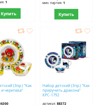
тия:
1
мин. партия:
1
Купить
Купить
АВИТЬ
ДОБАВИТЬ
В
АННОЕ
ИЗБРАННОЕ
тский (3пр.) "Как
Набор детский (3пр.) "Как
 и черепаха"
приручить дракона"
КРС-1792
36300
артикул:
88372