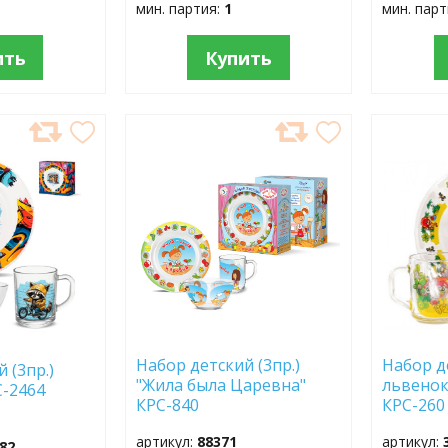
мин. партия:
1
мин. пар
ить
Купить
ДОБАВИТЬ
ДОБ
В
В
ИЗБРАННОЕ
ИЗБР
Набор детский (3пр.)
Набор де
 (3пр.)
"Жила была Царевна"
львенок
С-2464
КРС-840
КРС-260
артикул:
88371
артикул:
82