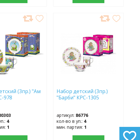
АВИТЬ
ДОБАВИТЬ
В
АННОЕ
ИЗБРАННОЕ
тский (3пр.) "Ам
Набор детский (3пр.)
С-978
"Барби" КРС-1305
80303
артикул:
86776
уп.:
4
кол-во в уп.:
4
тия:
1
мин. партия:
1