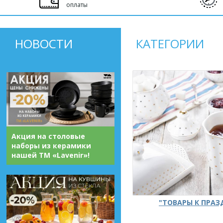
оплаты
НОВОСТИ
КАТЕГОРИИ
Акция на столовые
наборы из керамики
нашей ТМ «Lavenir»!
"ТОВАРЫ К ПРА