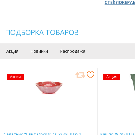
СТЕКЛОКЕРА
ПОДБОРКА ТОВАРОВ
Акция
Новинки
Распродажа
Акция
Акция
Салатник "Свит Оркид" 10533SLBD54
Кашпо (87л) КП-0