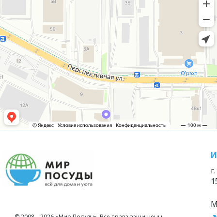
И
г
1
М
© 2008—2026 «Мир Посуды». Все права защищены.