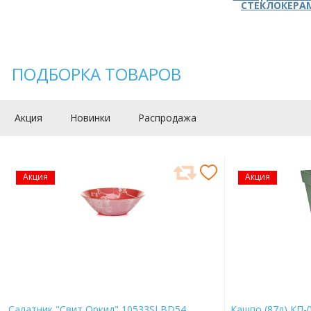
СТЕКЛОКЕРА
ПОДБОРКА ТОВАРОВ
Акция
Новинки
Распродажа
Акция
Акция
Салатник "Свит Оркид" 10533SLBD54
Кашпо (87л) КП-0