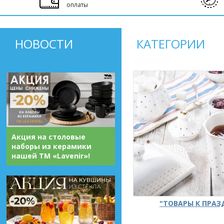
оплаты
НОВОСТИ
КАТЕГОРИИ
Акция на столовые
наборы из керамики
нашей ТМ «Lavenir»!
"ТОВАРЫ К ПРА