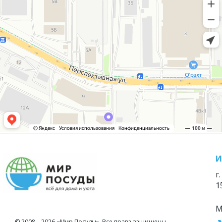
И
г
1
М
© 2008—2026 «Мир Посуды». Все права защищены.