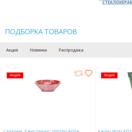
СТЕКЛОКЕРА
ПОДБОРКА ТОВАРОВ
Акция
Новинки
Распродажа
Акция
Акция
Салатник "Свит Оркид" 10533SLBD54
Кашпо (87л) КП-0