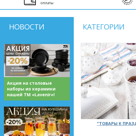
оплаты
НОВОСТИ
КАТЕГОРИИ
Акция на столовые
наборы из керамики
нашей ТМ «Lavenir»!
"ТОВАРЫ К ПРА