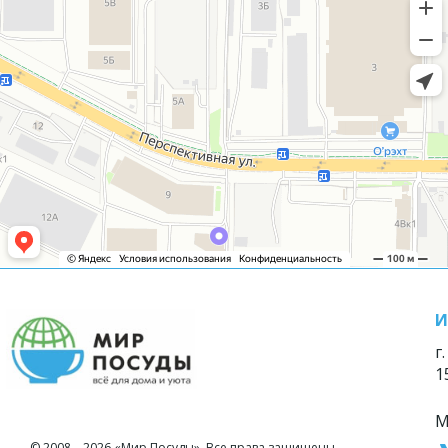
И
г
1
М
© 2008—2026 «Мир Посуды». Все права защищены.