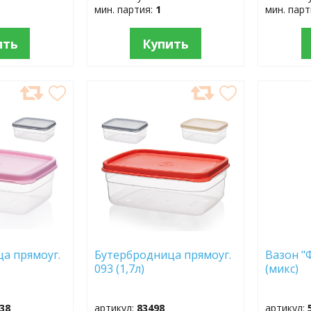
мин. партия:
1
мин. пар
ить
Купить
ДОБАВИТЬ
ДОБ
В
В
ИЗБРАННОЕ
ИЗБР
а прямоуг.
Бутербродница прямоуг.
Вазон "Ф
093 (1,7л)
(микс)
38
артикул:
83498
артикул: