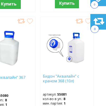
Купить
Купить
0
АВИТЬ
ДОБАВИТЬ
В
0
АННОЕ
ИЗБРАННОЕ
Бидон "Аквалайн" с
Аквалайн" 367
краном 368 (10л)
артикул:
55081
55080
кол-во в уп.:
8
уп.:
8
мин. партия:
1
тия:
1