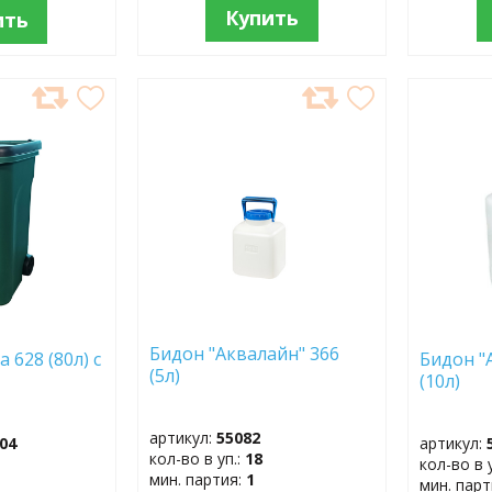
Купить
ить
ДОБАВИТЬ
ДОБ
В
В
ИЗБРАННОЕ
ИЗБР
Бидон "Аквалайн" 366
 628 (80л) с
Бидон "
(5л)
(10л)
артикул:
55082
04
артикул:
кол-во в уп.:
18
кол-во в 
мин. партия:
1
мин. пар