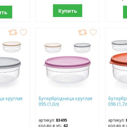
Купить
ить
ДОБАВИТЬ
ДОБ
В
В
ИЗБРАННОЕ
ИЗБР
а круглая
Бутербродница круглая
Бутербр
095 (1,0л)
096 (1,7л
артикул:
83495
артикул:
кол-во в уп.:
42
кол-во в 