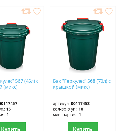
АВИТЬ
ДОБАВИТЬ
В
АННОЕ
ИЗБРАННОЕ
кулес" 567 (45л) с
Бак "Геркулес" 568 (70л) с
 (микс)
крышкой (микс)
00117457
артикул:
00117458
уп.:
15
кол-во в уп.:
10
тия:
1
мин. партия:
1
Купить
Купить