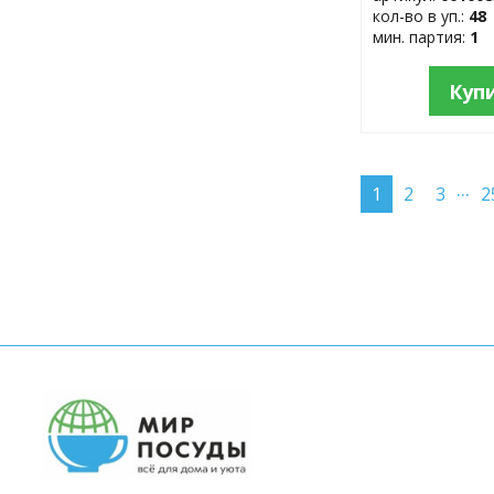
кол-во в уп.:
48
мин. партия:
1
Куп
...
1
2
3
2