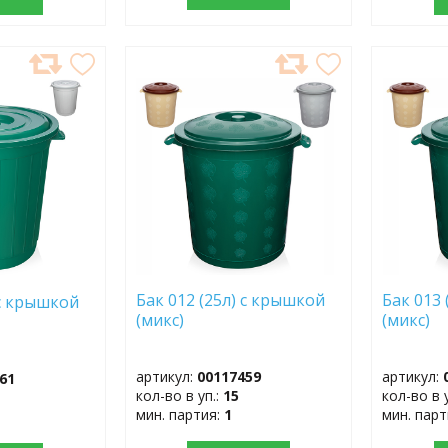
ДОБАВИТЬ
ДОБ
В
В
ИЗБРАННОЕ
ИЗБР
Бак 012 (25л) с крышкой
Бак 013
 с крышкой
(микс)
(микс)
артикул:
00117459
артикул:
61
кол-во в уп.:
15
кол-во в 
мин. партия:
1
мин. пар