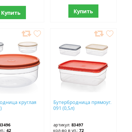
Купить
Купить
АВИТЬ
ДОБАВИТЬ
В
АННОЕ
ИЗБРАННОЕ
одница круглая
Бутербродница прямоуг.
)
091 (0,5л)
83496
артикул:
83497
уп.:
42
кол-во в уп.:
72