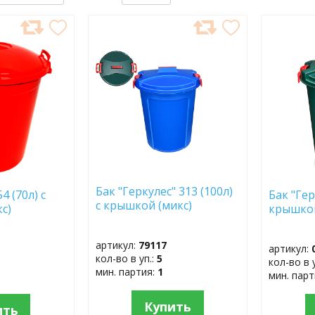
ДОБАВИТЬ
ДОБ
В
В
ИЗБРАННОЕ
ИЗБР
Бак "Геркулес" 313 (100л)
4 (70л) с
Бак "Гер
с крышкой (микс)
с)
крышкой
артикул:
79117
артикул:
кол-во в уп.:
5
кол-во в 
мин. партия:
1
мин. пар
Купить
ить