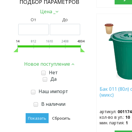
ПОДБОР ПАРАМЕТРОВ
Цена _
От
До
ДОБАВИТЬ
В
ИЗБРАННОЕ
14
812
1610
2408
4004
Новое поступление
Нет
Да
Бак 011 (80л)
Наш импорт
(микс)
В наличии
артикул:
001174
кол-во в уп.:
10
мин. партия:
1