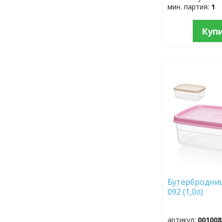
мин. партия:
1
Куп
ДОБАВИТЬ
В
ИЗБРАННОЕ
Бутербродниц
092 (1,0л)
артикул:
001008