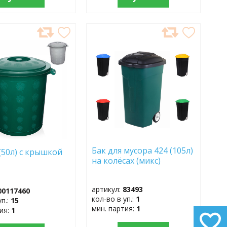
АВИТЬ
ДОБАВИТЬ
В
АННОЕ
ИЗБРАННОЕ
Бак для мусора 424 (105л)
 (50л) с крышкой
на колёсах (микс)
артикул:
83493
00117460
кол-во в уп.:
1
уп.:
15
мин. партия:
1
тия:
1