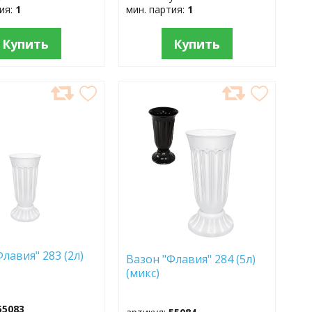
тия:
1
мин. партия:
1
Купить
Купить
АВИТЬ
ДОБАВИТЬ
В
АННОЕ
ИЗБРАННОЕ
лавия" 283 (2л)
Вазон "Флавия" 284 (5л)
(микс)
55083