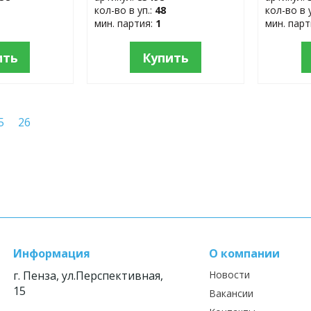
кол-во в уп.:
48
кол-во в 
мин. партия:
1
мин. пар
ить
Купить
5
26
Информация
О компании
г. Пенза, ул.Перспективная,
Новости
15
Вакансии