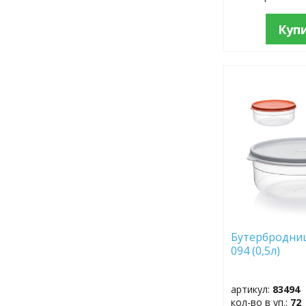
Куп
ДОБАВИТЬ
В
ИЗБРАННОЕ
Бутербродниц
094 (0,5л)
артикул:
83494
кол-во в уп.:
72