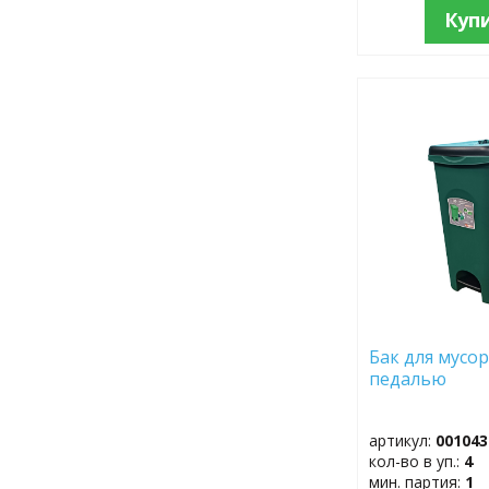
Куп
ДОБАВИТЬ
В
ИЗБРАННОЕ
Бак для мусора
педалью
артикул:
001043
кол-во в уп.:
4
мин. партия:
1