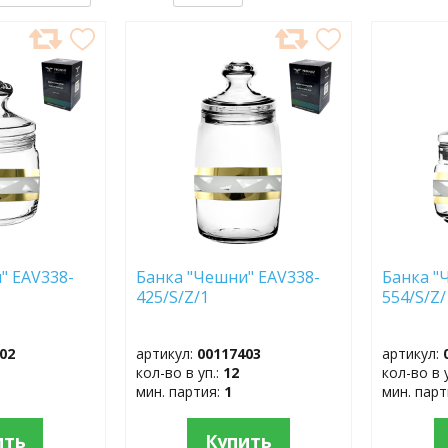
ДОБАВИТЬ
ДОБ
В
В
ИЗБРАННОЕ
ИЗБР
" EAV338-
Банка "Чешни" EAV338-
Банка "
425/S/Z/1
554/S/Z/
02
артикул:
00117403
артикул:
кол-во в уп.:
12
кол-во в 
мин. партия:
1
мин. пар
ить
Купить