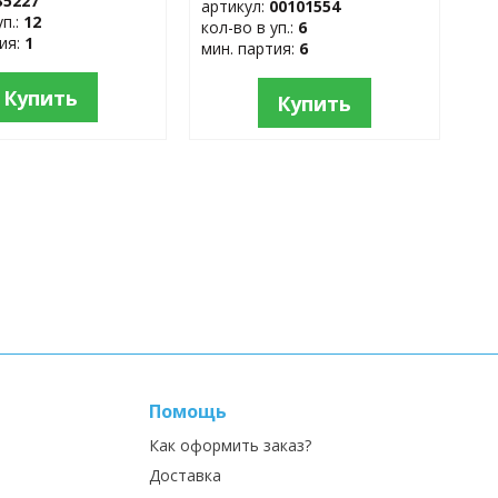
35227
артикул:
00101554
уп.:
12
кол-во в уп.:
6
тия:
1
мин. партия:
6
Купить
Купить
Помощь
Как оформить заказ?
Доставка