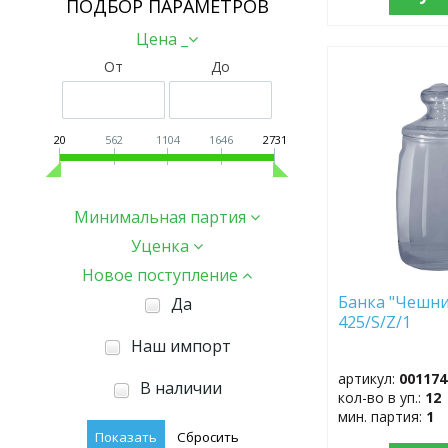
ПОДБОР ПАРАМЕТРОВ
Цена _
От
До
ДОБАВИТЬ
В
ИЗБРАННОЕ
20
562
1104
1646
2731
Минимальная партия
Уценка
Новое поступление
Банка "Чешни
Да
425/S/Z/1
Наш импорт
артикул:
001174
В наличии
кол-во в уп.:
12
мин. партия:
1