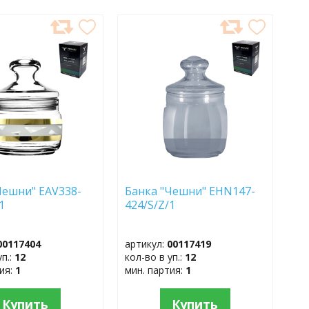
АВИТЬ
ДОБАВИТЬ
В
АННОЕ
ИЗБРАННОЕ
Чешни" EAV338-
Банка "Чешни" EHN147-
1
424/S/Z/1
00117404
артикул:
00117419
уп.:
12
кол-во в уп.:
12
тия:
1
мин. партия:
1
Купить
Купить