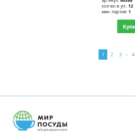
артикул:
60368
кол-во в уп.:
12
мин. партия:
1
Куп
...
1
2
3
4