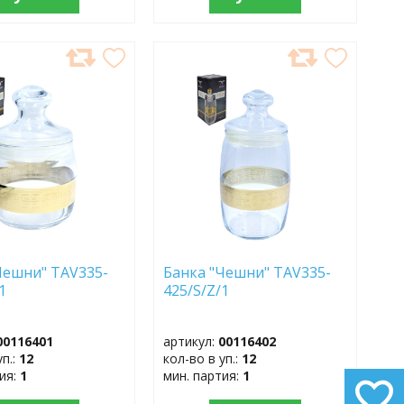
АВИТЬ
ДОБАВИТЬ
В
АННОЕ
ИЗБРАННОЕ
Чешни" TAV335-
Банка "Чешни" TAV335-
1
425/S/Z/1
00116401
артикул:
00116402
уп.:
12
кол-во в уп.:
12
тия:
1
мин. партия:
1