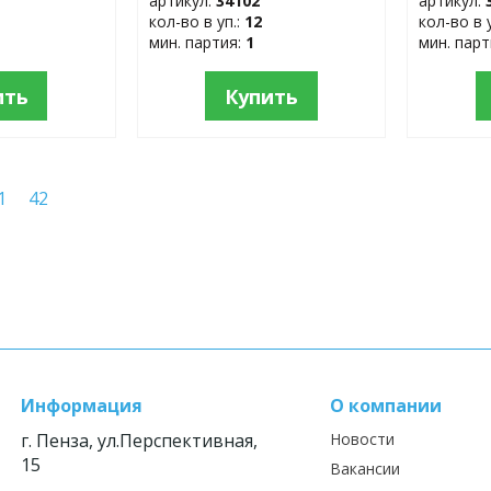
артикул:
34102
артикул:
кол-во в уп.:
12
кол-во в 
мин. партия:
1
мин. пар
ить
Купить
1
42
Информация
О компании
г. Пенза, ул.Перспективная,
Новости
15
Вакансии