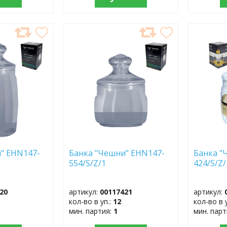
ДОБАВИТЬ
ДОБ
В
В
ИЗБРАННОЕ
ИЗБР
" EHN147-
Банка "Чешни" EHN147-
Банка "
554/S/Z/1
424/S/Z/
20
артикул:
00117421
артикул:
кол-во в уп.:
12
кол-во в 
мин. партия:
1
мин. пар