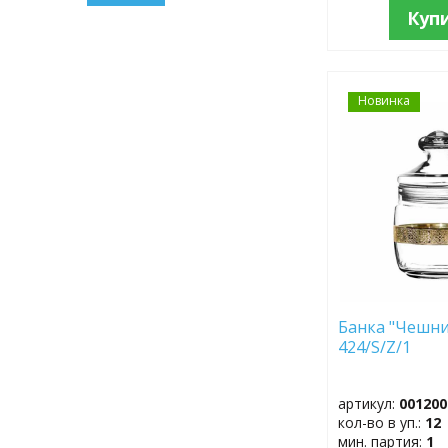
Куп
Новинка
ДОБАВИТЬ
В
ИЗБРАННОЕ
Банка "Чешни
424/S/Z/1
артикул:
001200
кол-во в уп.:
12
мин. партия:
1