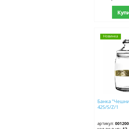
Куп
Новинка
ДОБАВИТЬ
В
ИЗБРАННОЕ
Банка "Чешни
425/S/Z/1
артикул:
001200
кол-во в уп.:
12