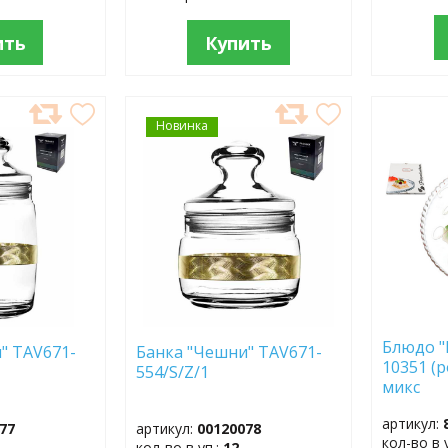
ить
Купить
Новинка
ДОБАВИТЬ
ДОБ
В
В
ИЗБРАННОЕ
ИЗБР
Блюдо "
" TAV671-
Банка "Чешни" TAV671-
10351 (р
554/S/Z/1
микс
артикул:
77
артикул:
00120078
кол-во в 
кол-во в уп.:
12