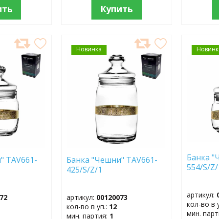
ить
Купить
Новинка
ДОБАВИТЬ
Новинк
ДОБ
В
В
ИЗБРАННОЕ
ИЗБР
Банка "
" TAV661-
Банка "Чешни" TAV661-
554/S/Z/
425/S/Z/1
артикул:
72
артикул:
00120073
кол-во в 
кол-во в уп.:
12
мин. пар
мин. партия:
1