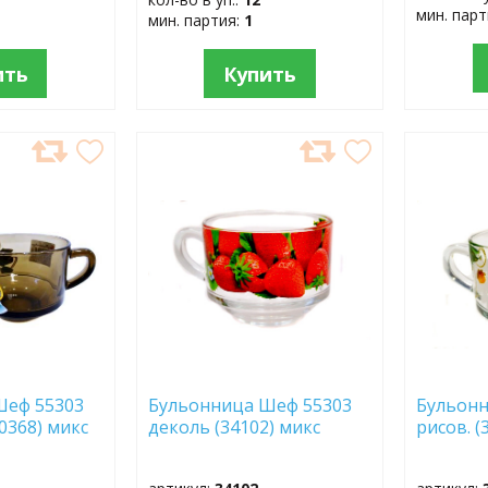
мин. пар
мин. партия:
1
ить
Купить
ДОБАВИТЬ
ДОБ
В
В
ИЗБРАННОЕ
ИЗБР
Шеф 55303
Бульонница Шеф 55303
Бульонн
60368) микс
деколь (34102) микс
рисов. (