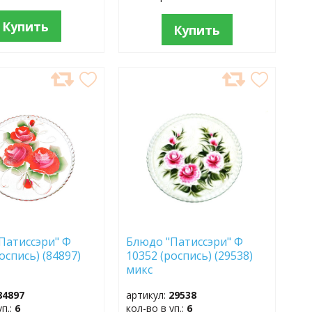
Купить
Купить
АВИТЬ
ДОБАВИТЬ
В
АННОЕ
ИЗБРАННОЕ
Патиссэри" Ф
Блюдо "Патиссэри" Ф
оспись) (84897)
10352 (роспись) (29538)
микс
84897
артикул:
29538
уп.:
6
кол-во в уп.:
6