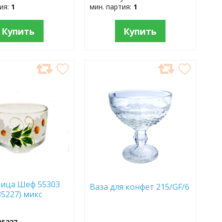
тия:
1
мин. партия:
1
Купить
Купить
АВИТЬ
ДОБАВИТЬ
В
АННОЕ
ИЗБРАННОЕ
ица Шеф 55303
Ваза для конфет 215/GF/6
35227) микс