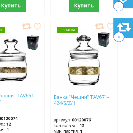
Купить
Купить
0
а
АВИТЬ
Новинка
ДОБАВИТЬ
В
0
АННОЕ
ИЗБРАННОЕ
Чешни" TAV661-
Банка "Чешни" TAV671-
1
424/S/Z/1
00120074
артикул:
00120076
уп.:
12
кол-во в уп.:
12
тия:
1
мин. партия:
1