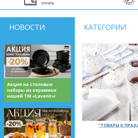
оплаты
НОВОСТИ
КАТЕГОРИИ
Акция на столовые
наборы из керамики
нашей ТМ «Lavenir»!
"ТОВАРЫ К ПРА