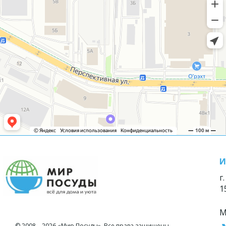
И
г
1
М
© 2008—2026 «Мир Посуды». Все права защищены.