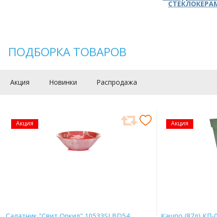
СТЕКЛОКЕРА
ПОДБОРКА ТОВАРОВ
Акция
Новинки
Распродажа
Акция
Акция
Салатник "Свит Оркид" 10533SLBD54
Кашпо (87л) КП-0