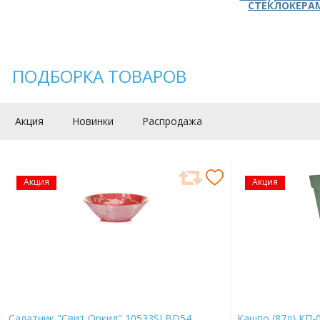
СТЕКЛОКЕРА
ПОДБОРКА ТОВАРОВ
Акция
Новинки
Распродажа
Акция
Акция
Салатник "Свит Оркид" 10533SLBD54
Кашпо (87л) КП-0