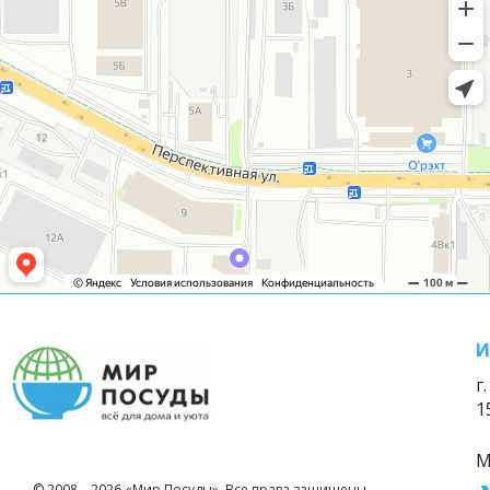
И
г
1
М
© 2008—2026 «Мир Посуды». Все права защищены.