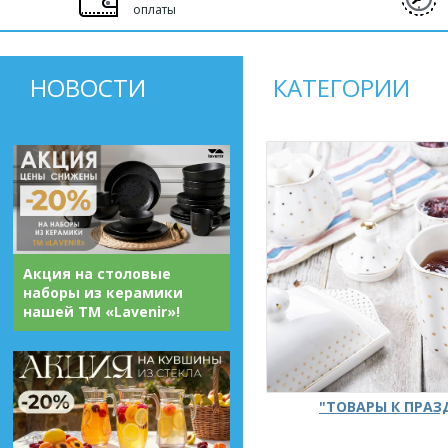
оплаты
НОВОСТИ
КАТЕГОРИИ
Акция на столовые
наборы из керамики
нашей ТМ «Lavenir»!
"ТОВАРЫ К ПРА