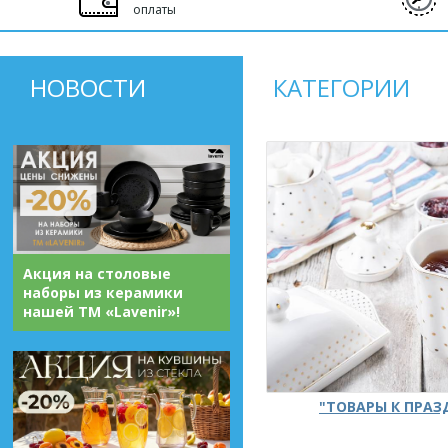
оплаты
НОВОСТИ
КАТЕГОРИИ
Акция на столовые
наборы из керамики
нашей ТМ «Lavenir»!
"ТОВАРЫ К ПРА