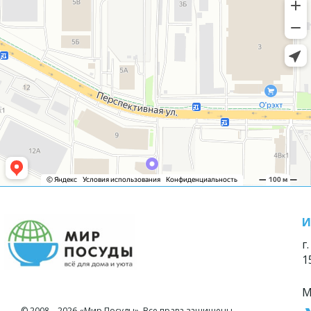
И
г
1
М
© 2008—2026 «Мир Посуды». Все права защищены.