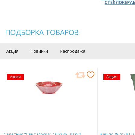
СТЕКЛОКЕРА
ПОДБОРКА ТОВАРОВ
Акция
Новинки
Распродажа
Акция
Акция
Салатник "Свит Оркид" 10533SLBD54
Кашпо (87л) КП-0