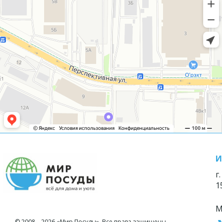
И
г
1
М
© 2008—2026 «Мир Посуды». Все права защищены.