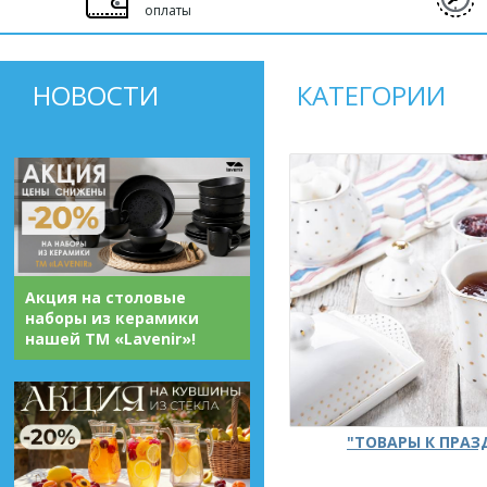
оплаты
НОВОСТИ
КАТЕГОРИИ
Акция на столовые
наборы из керамики
нашей ТМ «Lavenir»!
"ТОВАРЫ К ПРА