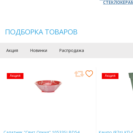
СТЕКЛОКЕРА
ПОДБОРКА ТОВАРОВ
Акция
Новинки
Распродажа
Акция
Акция
Салатник "Свит Оркид" 10533SLBD54
Кашпо (87л) КП-0