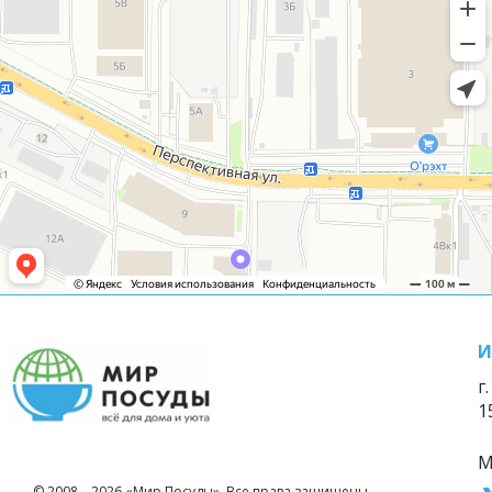
И
г
1
М
© 2008—2026 «Мир Посуды». Все права защищены.