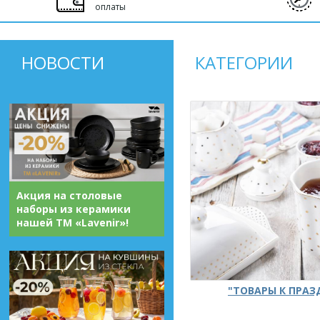
оплаты
НОВОСТИ
КАТЕГОРИИ
Акция на столовые
наборы из керамики
нашей ТМ «Lavenir»!
"ТОВАРЫ К ПРА