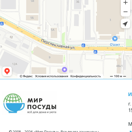
И
г
1
М
© 2008—2026 «Мир Посуды». Все права защищены.