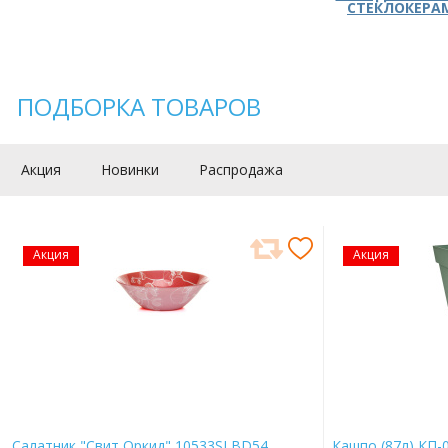
СТЕКЛОКЕРА
ПОДБОРКА ТОВАРОВ
Акция
Новинки
Распродажа
Акция
Акция
Салатник "Свит Оркид" 10533SLBD54
Кашпо (87л) КП-0