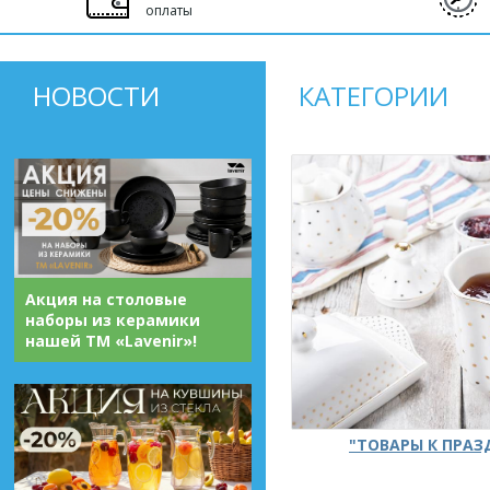
оплаты
НОВОСТИ
КАТЕГОРИИ
Акция на столовые
наборы из керамики
нашей ТМ «Lavenir»!
"ТОВАРЫ К ПРА