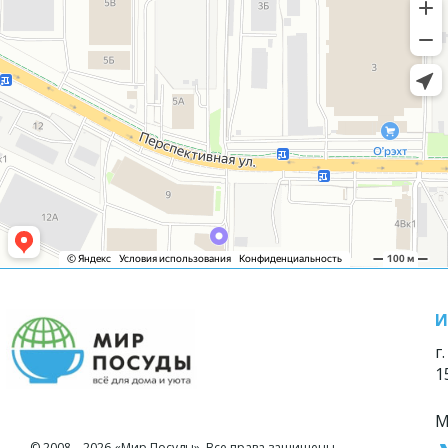
И
г
1
М
© 2008—2026 «Мир Посуды». Все права защищены.