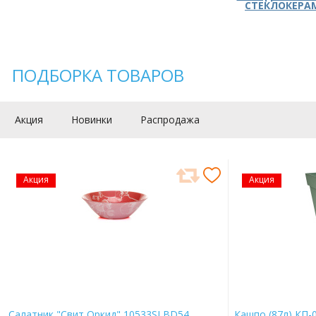
СТЕКЛОКЕРА
ПОДБОРКА ТОВАРОВ
Акция
Новинки
Распродажа
Акция
Акция
Салатник "Свит Оркид" 10533SLBD54
Кашпо (87л) КП-0