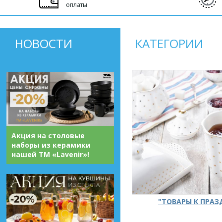
оплаты
НОВОСТИ
КАТЕГОРИИ
Акция на столовые
наборы из керамики
нашей ТМ «Lavenir»!
"ТОВАРЫ К ПРА