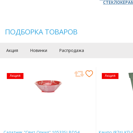
СТЕКЛОКЕРА
ПОДБОРКА ТОВАРОВ
Акция
Новинки
Распродажа
Акция
Акция
Салатник "Свит Оркид" 10533SLBD54
Кашпо (87л) КП-0