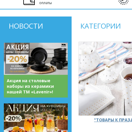
оплаты
НОВОСТИ
КАТЕГОРИИ
Акция на столовые
наборы из керамики
нашей ТМ «Lavenir»!
"ТОВАРЫ К ПРА