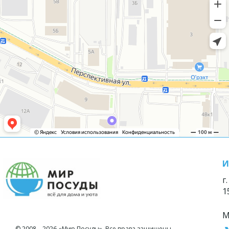
И
г
1
М
© 2008—2026 «Мир Посуды». Все права защищены.