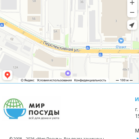
И
г
1
М
© 2008—2026 «Мир Посуды». Все права защищены.