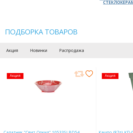
СТЕКЛОКЕРА
ПОДБОРКА ТОВАРОВ
Акция
Новинки
Распродажа
Акция
Акция
Салатник "Свит Оркид" 10533SLBD54
Кашпо (87л) КП-0