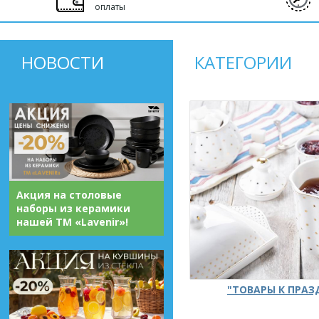
оплаты
НОВОСТИ
КАТЕГОРИИ
Акция на столовые
наборы из керамики
нашей ТМ «Lavenir»!
"ТОВАРЫ К ПРА