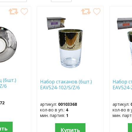
ДОБАВИТЬ
ДОБ
В
В
ИЗБРАННОЕ
ИЗБР
 (6шт.)
Набор стаканов (6шт.)
Набор с
Z/6
EAV524-102/S/Z/6
EAV524-
72
артикул:
00103368
артикул:
кол-во в уп.:
4
кол-во в 
мин. партия:
1
мин. пар
ить
Купить