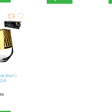
в (6шт.)
Z/6
71