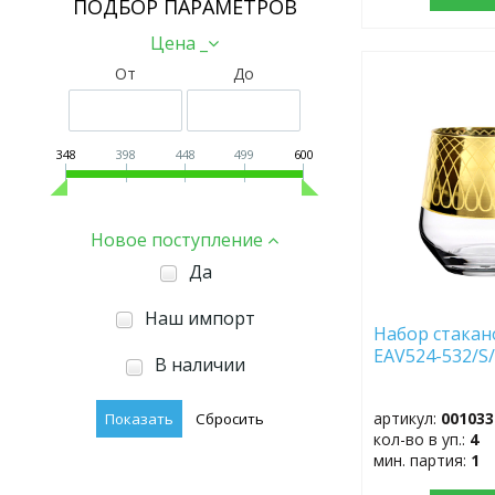
ПОДБОР ПАРАМЕТРОВ
Цена _
От
До
ДОБАВИТЬ
В
ИЗБРАННОЕ
348
398
448
499
600
Новое поступление
Да
Наш импорт
Набор стакано
EAV524-532/S/
В наличии
артикул:
001033
кол-во в уп.:
4
мин. партия:
1