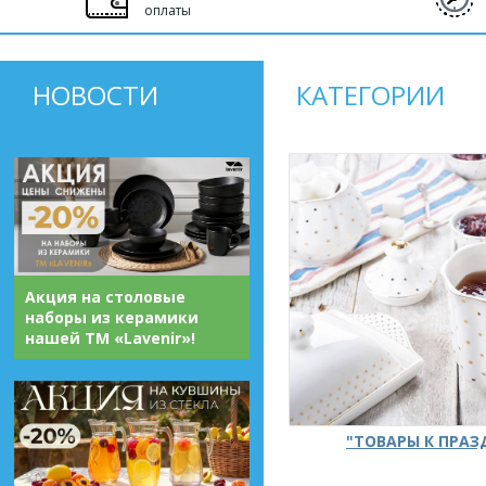
оплаты
НОВОСТИ
КАТЕГОРИИ
Акция на столовые
наборы из керамики
нашей ТМ «Lavenir»!
"ТОВАРЫ К ПРА