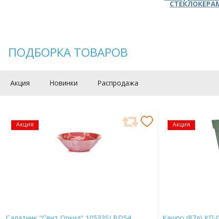
СТЕКЛОКЕРА
ПОДБОРКА ТОВАРОВ
Акция
Новинки
Распродажа
Акция
Акция
Салатник "Свит Оркид" 10533SLBD54
Кашпо (87л) КП-0