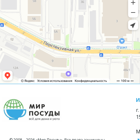
И
г
1
М
© 2008—2026 «Мир Посуды». Все права защищены.