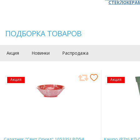
СТЕКЛОКЕРА
ПОДБОРКА ТОВАРОВ
Акция
Новинки
Распродажа
Акция
Акция
Салатник "Свит Оркид" 10533SLBD54
Кашпо (87л) КП-0