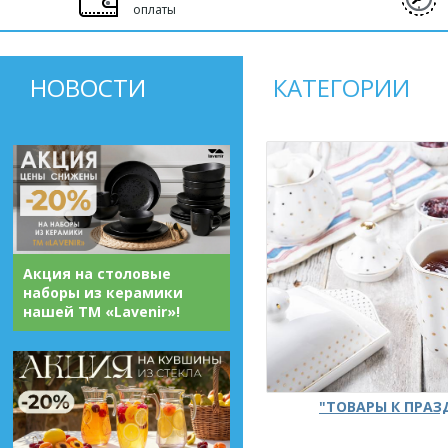
оплаты
НОВОСТИ
КАТЕГОРИИ
Акция на столовые
наборы из керамики
нашей ТМ «Lavenir»!
"ТОВАРЫ К ПРА