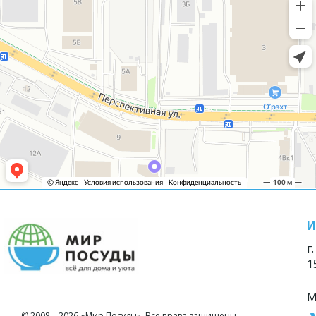
И
г
1
М
© 2008—2026 «Мир Посуды». Все права защищены.