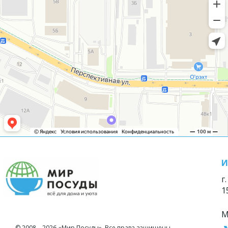
И
г
1
М
© 2008—2026 «Мир Посуды». Все права защищены.