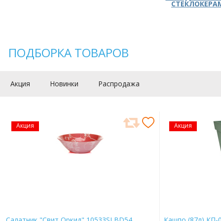
СТЕКЛОКЕРА
ПОДБОРКА ТОВАРОВ
Акция
Новинки
Распродажа
Акция
Акция
Салатник "Свит Оркид" 10533SLBD54
Кашпо (87л) КП-0