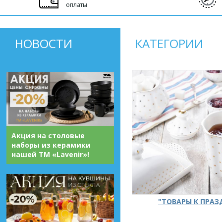
оплаты
НОВОСТИ
КАТЕГОРИИ
Акция на столовые
наборы из керамики
нашей ТМ «Lavenir»!
"ТОВАРЫ К ПРА