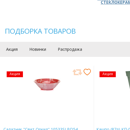
СТЕКЛОКЕРА
ПОДБОРКА ТОВАРОВ
Акция
Новинки
Распродажа
Акция
Акция
Салатник "Свит Оркид" 10533SLBD54
Кашпо (87л) КП-0