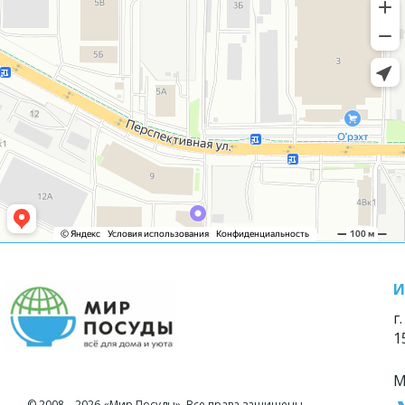
И
г
1
М
© 2008—2026 «Мир Посуды». Все права защищены.