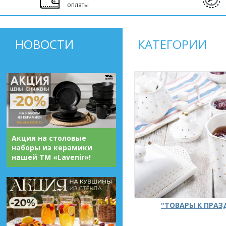
оплаты
НОВОСТИ
КАТЕГОРИИ
Акция на столовые
наборы из керамики
нашей ТМ «Lavenir»!
"ТОВАРЫ К ПРА