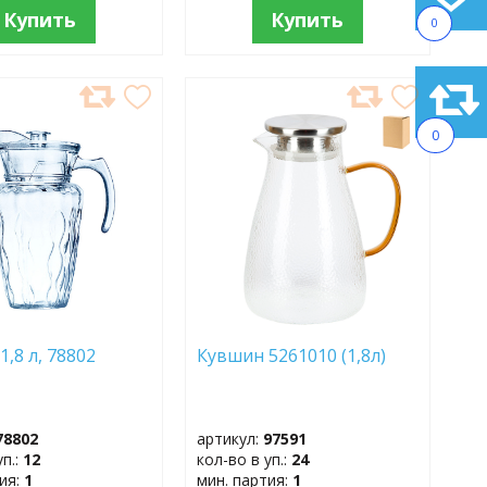
Купить
Купить
0
АВИТЬ
ДОБАВИТЬ
В
0
АННОЕ
ИЗБРАННОЕ
,8 л, 78802
Кувшин 5261010 (1,8л)
78802
артикул:
97591
уп.:
12
кол-во в уп.:
24
тия:
1
мин. партия:
1