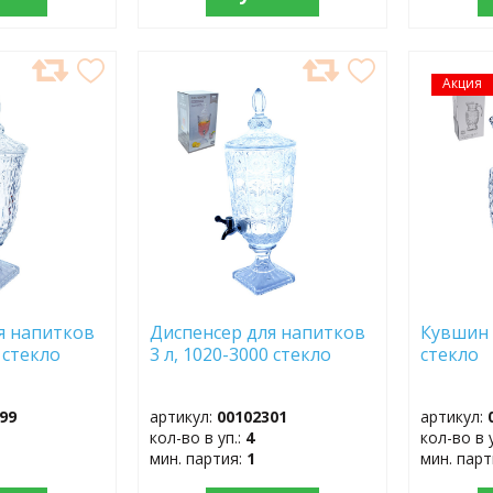
ДОБАВИТЬ
Акция
ДОБ
В
В
ИЗБРАННОЕ
ИЗБР
я напитков
Диспенсер для напитков
Кувшин 1
0 стекло
3 л, 1020-3000 стекло
стекло
99
артикул:
00102301
артикул:
кол-во в уп.:
4
кол-во в 
мин. партия:
1
мин. пар