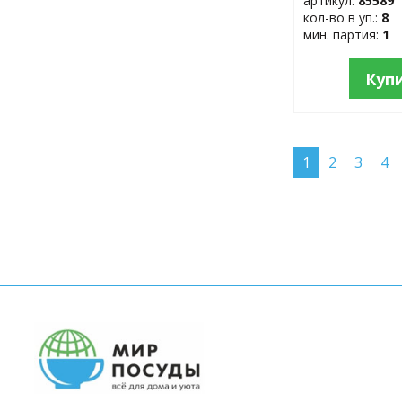
артикул:
85589
кол-во в уп.:
8
мин. партия:
1
Куп
1
2
3
4