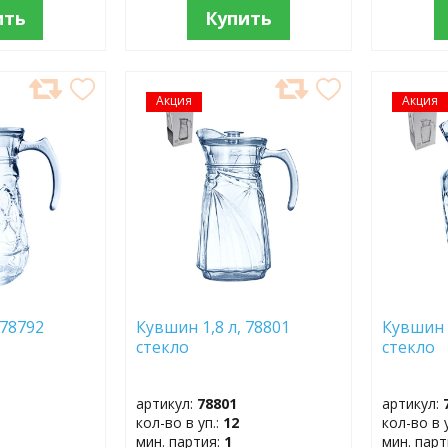
ить
Купить
Акция
ДОБАВИТЬ
Акция
ДОБ
В
В
ИЗБРАННОЕ
ИЗБР
 78792
Кувшин 1,8 л, 78801
Кувшин 1
стекло
стекло
артикул:
78801
артикул:
кол-во в уп.:
12
кол-во в 
мин. партия:
1
мин. пар