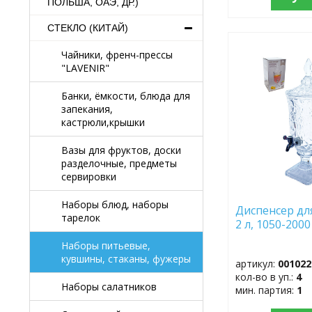
ПОЛЬША, ОАЭ, ДР.)
СТЕКЛО (КИТАЙ)
ДОБАВИТЬ
Чайники, френч-прессы
В
"LAVENIR"
ИЗБРАННОЕ
Банки, ёмкости, блюда для
запекания,
кастрюли,крышки
Вазы для фруктов, доски
разделочные, предметы
сервировки
Наборы блюд, наборы
Диспенсер дл
тарелок
2 л, 1050-200
Наборы питьевые,
кувшины, стаканы, фужеры
артикул:
001022
кол-во в уп.:
4
Наборы салатников
мин. партия:
1