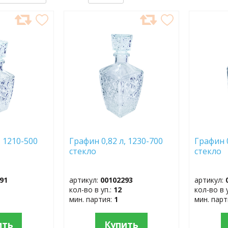
ДОБАВИТЬ
ДОБ
В
В
ИЗБРАННОЕ
ИЗБР
, 1210-500
Графин 0,82 л, 1230-700
Графин 0
стекло
стекло
91
артикул:
00102293
артикул:
кол-во в уп.:
12
кол-во в 
мин. партия:
1
мин. пар
ить
Купить