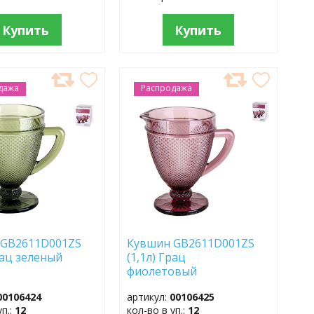
Купить
Купить
дажа
АВИТЬ
Распродажа
ДОБАВИТЬ
В
АННОЕ
ИЗБРАННОЕ
 GB2611D001ZS
Кувшин GB2611D001ZS
 Грац зеленый
(1,1л) Грац
фиолетовый
00106424
артикул:
00106425
уп.:
12
кол-во в уп.:
12