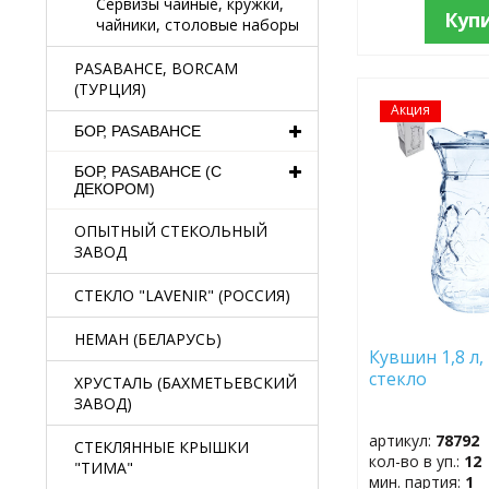
Сервизы чайные, кружки,
Куп
чайники, столовые наборы
PASABAHCE, BORCAM
(ТУРЦИЯ)
Акция
ДОБАВИТЬ
В
БОР, PASABAHCE
ИЗБРАННОЕ
БОР, PASABAHCE (С
ДЕКОРОМ)
ОПЫТНЫЙ СТЕКОЛЬНЫЙ
ЗАВОД
СТЕКЛО "LAVENIR" (РОССИЯ)
НЕМАН (БЕЛАРУСЬ)
Кувшин 1,8 л,
стекло
ХРУСТАЛЬ (БАХМЕТЬЕВСКИЙ
ЗАВОД)
артикул:
78792
СТЕКЛЯННЫЕ КРЫШКИ
кол-во в уп.:
12
"ТИМА"
мин. партия:
1