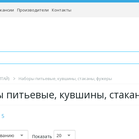
кансии
Производители
Контакты
ИТАЙ)
Наборы питьевые, кувшины, стаканы, фужеры
 питьевые, кувшины, стака
5
званию
20
Показать