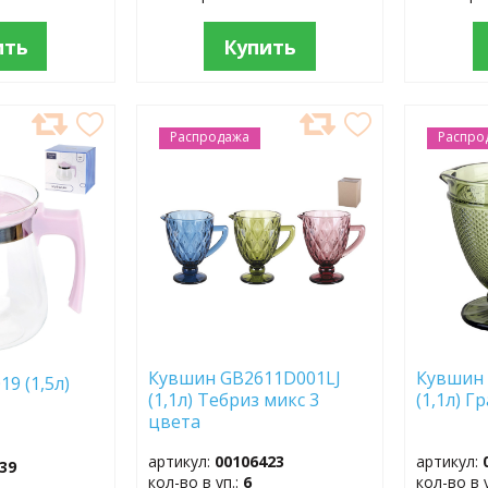
ить
Купить
Распродажа
ДОБАВИТЬ
Распро
ДОБ
В
В
ИЗБРАННОЕ
ИЗБР
Кувшин GB2611D001LJ
Кувшин
19 (1,5л)
(1,1л) Тебриз микс 3
(1,1л)
цвета
артикул:
00106423
артикул:
39
кол-во в уп.:
6
кол-во в 