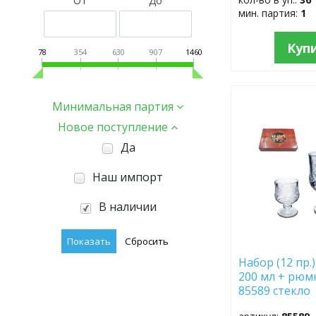
От
До
мин. партия:
1
Куп
78
354
630
907
1460
Минимальная партия
ДОБАВИТЬ
В
Новое поступление
ИЗБРАННОЕ
Да
Наш импорт
В наличии
Набор (12 пр.
200 мл + рюмк
85589 стекл