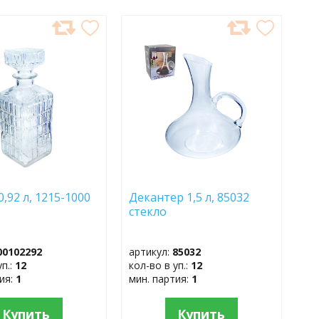
АВИТЬ
ДОБАВИТЬ
В
АННОЕ
ИЗБРАННОЕ
,92 л, 1215-1000
Декантер 1,5 л, 85032
стекло
00102292
артикул:
85032
уп.:
12
кол-во в уп.:
12
тия:
1
мин. партия:
1
Купить
Купить