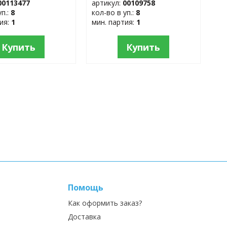
00113477
артикул:
00109758
уп.:
8
кол-во в уп.:
8
тия:
1
мин. партия:
1
Купить
Купить
Помощь
Как оформить заказ?
Доставка