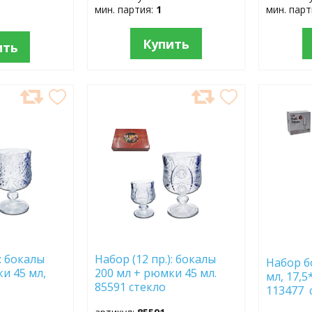
мин. партия:
1
мин. пар
Купить
ить
ДОБАВИТЬ
ДОБ
В
В
ИЗБРАННОЕ
ИЗБР
): бокалы
Набор (12 пр.): бокалы
Набор бо
и 45 мл,
200 мл + рюмки 45 мл.
мл, 17,5
о
85591 стекло
113477 