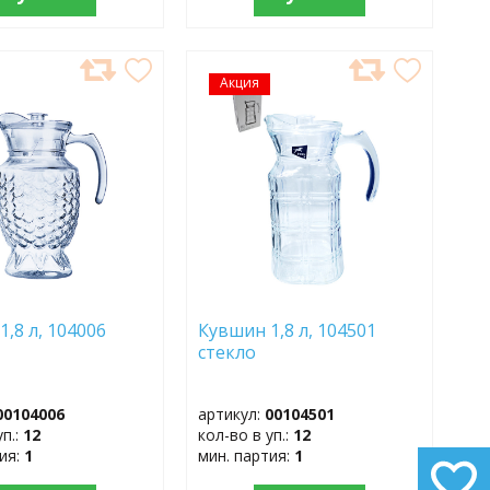
АВИТЬ
Акция
ДОБАВИТЬ
В
АННОЕ
ИЗБРАННОЕ
,8 л, 104006
Кувшин 1,8 л, 104501
стекло
00104006
артикул:
00104501
уп.:
12
кол-во в уп.:
12
тия:
1
мин. партия:
1