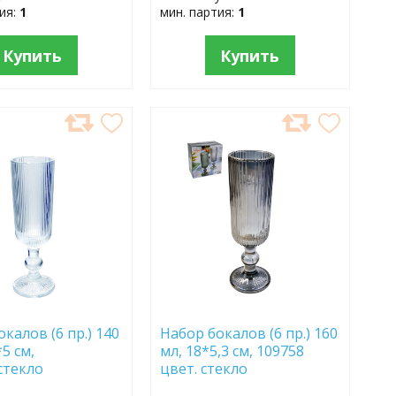
тия:
1
мин. партия:
1
Купить
Купить
АВИТЬ
ДОБАВИТЬ
В
АННОЕ
ИЗБРАННОЕ
калов (6 пр.) 140
Набор бокалов (6 пр.) 160
*5 см,
мл, 18*5,3 см, 109758
стекло
цвет. стекло