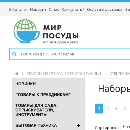
В Каталог
Новости
О нас
Как купить?
Оплата и доставка
Ва
ПОСУДА ИЗ СТЕКЛА И СТЕКЛОКЕРАМИКИ
СТЕКЛО (К
НОВИНКИ
Наборы
"ТОВАРЫ К ПРАЗДНИКАМ"
ТОВАРЫ ДЛЯ САДА,
1
2
3
4
ОПРЫСКИВАТЕЛИ,
ИНСТРУМЕНТЫ
БЫТОВАЯ ТЕХНИКА
На
Сортировка