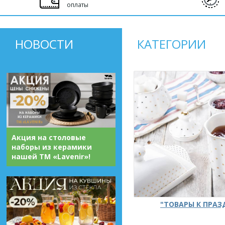
оплаты
НОВОСТИ
КАТЕГОРИИ
Акция на столовые
наборы из керамики
нашей ТМ «Lavenir»!
"ТОВАРЫ К ПРА