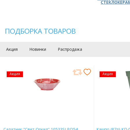
СТЕКЛОКЕРА
ПОДБОРКА ТОВАРОВ
Акция
Новинки
Распродажа
Акция
Акция
Салатник "Свит Оркид" 10533SLBD54
Кашпо (87л) КП-0