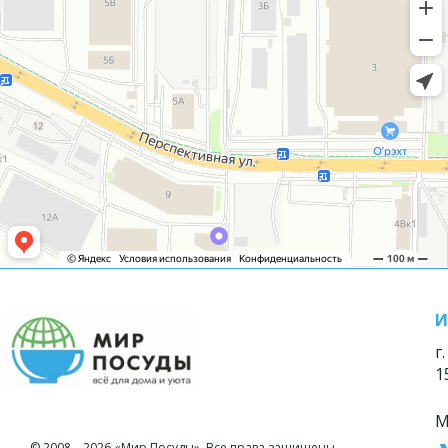
И
г
1
М
© 2008—2026 «Мир Посуды». Все права защищены.