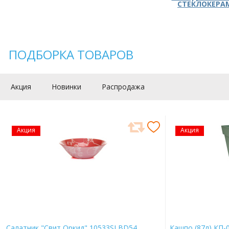
СТЕКЛОКЕРА
ПОДБОРКА ТОВАРОВ
Акция
Новинки
Распродажа
Акция
Акция
Салатник "Свит Оркид" 10533SLBD54
Кашпо (87л) КП-0