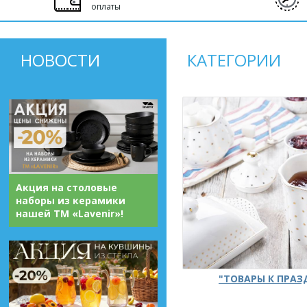
оплаты
НОВОСТИ
КАТЕГОРИИ
Акция на столовые
наборы из керамики
нашей ТМ «Lavenir»!
"ТОВАРЫ К ПРА