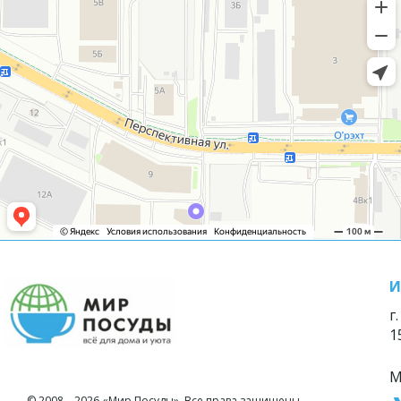
И
г
1
М
© 2008—2026 «Мир Посуды». Все права защищены.