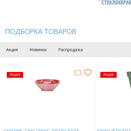
СТЕКЛОКЕРА
ПОДБОРКА ТОВАРОВ
Акция
Новинки
Распродажа
Акция
Акция
Салатник "Свит Оркид" 10533SLBD54
Кашпо (87л) КП-0