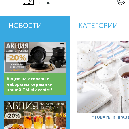
оплаты
НОВОСТИ
КАТЕГОРИИ
Акция на столовые
наборы из керамики
нашей ТМ «Lavenir»!
"ТОВАРЫ К ПРА