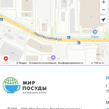
И
г
1
М
© 2008—2026 «Мир Посуды». Все права защищены.