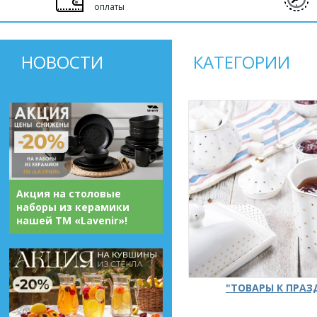
оплаты
НОВОСТИ
КАТЕГОРИИ
Акция на столовые
наборы из керамики
нашей ТМ «Lavenir»!
"ТОВАРЫ К ПРА