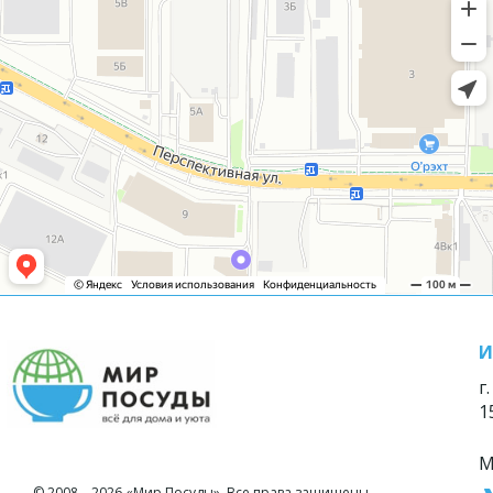
И
г
1
М
© 2008—2026 «Мир Посуды». Все права защищены.