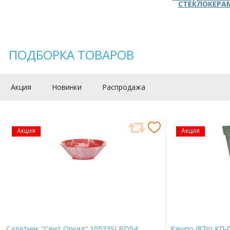
СТЕКЛОКЕРА
ПОДБОРКА ТОВАРОВ
Акция
Новинки
Распродажа
Акция
Акция
Салатник "Свит Оркид" 10533SLBD54
Кашпо (87л) КП-0