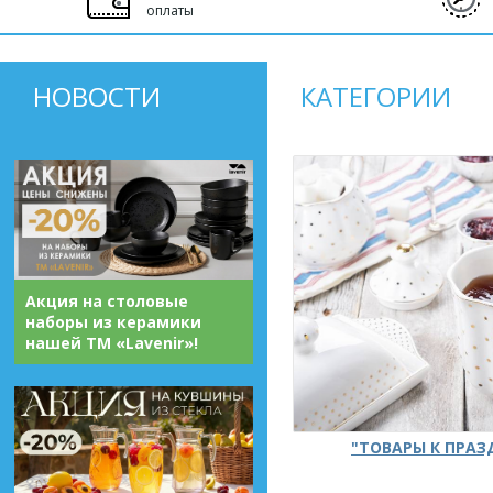
оплаты
НОВОСТИ
КАТЕГОРИИ
Акция на столовые
наборы из керамики
нашей ТМ «Lavenir»!
"ТОВАРЫ К ПРА