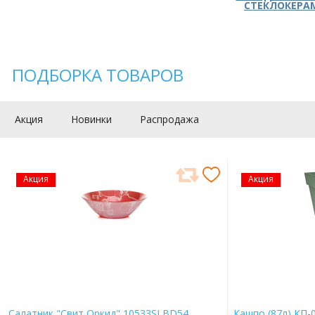
СТЕКЛОКЕРА
ПОДБОРКА ТОВАРОВ
Акция
Новинки
Распродажа
Акция
Акция
Салатник "Свит Оркид" 10533SLBD54
Кашпо (87л) КП-0