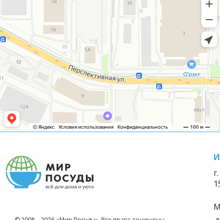
И
г
1
М
© 2008—2026 «Мир Посуды». Все права защищены.