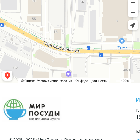
И
г
1
М
© 2008—2026 «Мир Посуды». Все права защищены.