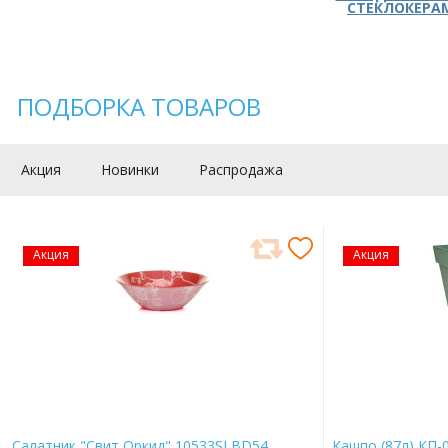
СТЕКЛОКЕРА
ПОДБОРКА ТОВАРОВ
Акция
Новинки
Распродажа
Акция
Акция
Салатник "Свит Оркид" 10533SLBD54
Кашпо (87л) КП-0