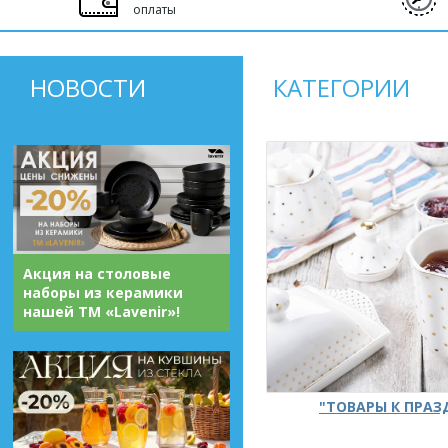
оплаты
НОВОСТИ
КАТЕГОРИИ
Акция на столовые
наборы из керамики
нашей ТМ «Lavenir»!
"ТОВАРЫ К ПРА