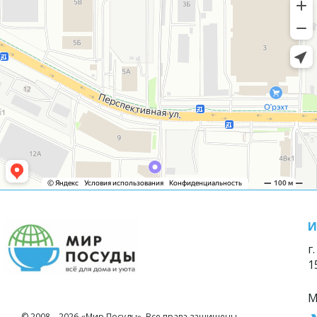
И
г
1
М
© 2008—2026 «Мир Посуды». Все права защищены.