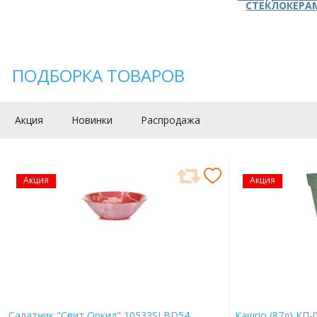
СТЕКЛОКЕРА
ПОДБОРКА ТОВАРОВ
Акция
Новинки
Распродажа
Акция
Акция
Салатник "Свит Оркид" 10533SLBD54
Кашпо (87л) КП-0