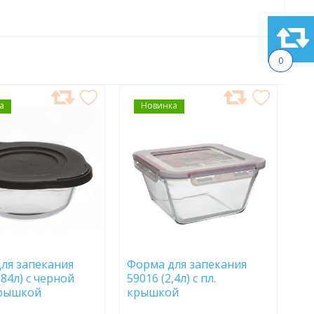
0
а
АВИТЬ
Новинка
ДОБАВИТЬ
В
АННОЕ
ИЗБРАННОЕ
ля запекания
Форма для запекания
,84л) с черной
59016 (2,4л) с пл.
крышкой
крышкой