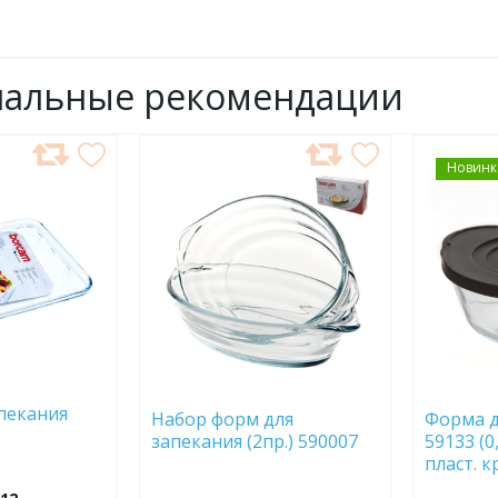
нальные рекомендации
ДОБАВИТЬ
Новинк
ДОБ
В
В
ИЗБРАННОЕ
ИЗБР
пекания
Набор форм для
Форма д
запекания (2пр.) 590007
59133 (0
пласт. 