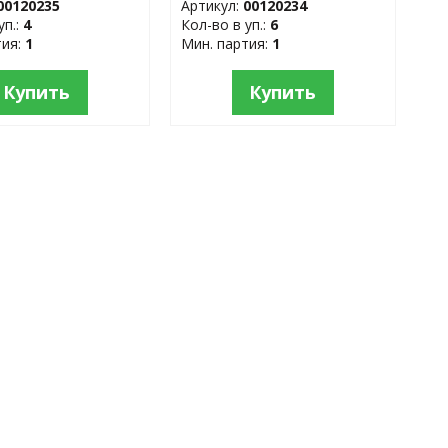
00120235
Артикул:
00120234
уп.:
4
Кол-во в уп.:
6
тия:
1
Мин. партия:
1
Купить
Купить