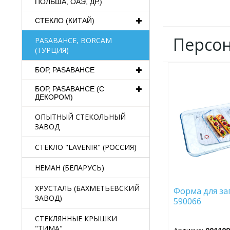
ПОЛЬША, ОАЭ, ДР.)
СТЕКЛО (КИТАЙ)
Персо
PASABAHCE, BORCAM
(ТУРЦИЯ)
БОР, PASABAHCE
ДОБАВИТЬ
В
БОР, PASABAHCE (С
ИЗБРАННОЕ
ДЕКОРОМ)
ОПЫТНЫЙ СТЕКОЛЬНЫЙ
ЗАВОД
СТЕКЛО "LAVENIR" (РОССИЯ)
НЕМАН (БЕЛАРУСЬ)
ХРУСТАЛЬ (БАХМЕТЬЕВСКИЙ
Форма для за
ЗАВОД)
590066
СТЕКЛЯННЫЕ КРЫШКИ
"ТИМА"