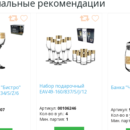
нальные рекомендации
ДОБАВИТЬ
ДОБ
В
В
ИЗБРАННОЕ
ИЗБР
Набор подарочный
"Бистро"
Банка "
EAV49-160/837/S/J/12
134/S/Z/6
Артикул:
00106246
707
Артикул:
Кол-во в уп.:
4
Кол-во в 
Мин. партия:
1
Мин. пар