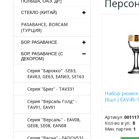
Персо
ПОЛЬША, ОАЭ, ДР.)
СТЕКЛО (КИТАЙ)
ДОБАВИТЬ
PASABAHCE, BORCAM
В
(ТУРЦИЯ)
ИЗБРАННОЕ
БОР, PASABAHCE
БОР, PASABAHCE (С
ДЕКОРОМ)
Серия "Барокко" -SE63,
EAV63, GE63, EAN63, SE163
Серия "Бриз" - TAV331
Набор рюмок 
(6шт.) EAV49-
Серия "Версаль Голд" -
TAV91, EAV91
Артикул:
00111
Серия "Версаль" - EAV08,
Кол-во в уп.:
8
GE08, SE08, EAN08
Мин. партия:
1
Серия "Весна" - EADOV531