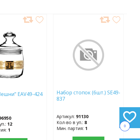
АВИТЬ
ДОБАВИТЬ
В
АННОЕ
ИЗБРАННОЕ
Набор стопок (6шт.) SE49-
Чешни" EAV49-424
837
Артикул:
91130
96950
Кол-во в уп.:
8
уп.:
12
0
Мин. партия:
1
тия:
1