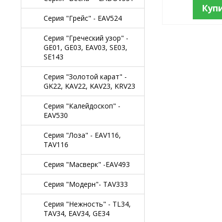
Куп
Серия "Грейс" - EAV524
Серия "Греческий узор" -
GE01, GE03, EAV03, SE03,
SE143
Серия "Золотой карат" -
GK22, KAV22, KAV23, KRV23
Серия "Калейдоскоп" -
EAV530
Серия "Лоза" - EAV116,
TAV116
Серия "Масверк" -EAV493
Серия "Модерн"- TAV333
Серия "Нежность" - TL34,
TAV34, EAV34, GE34