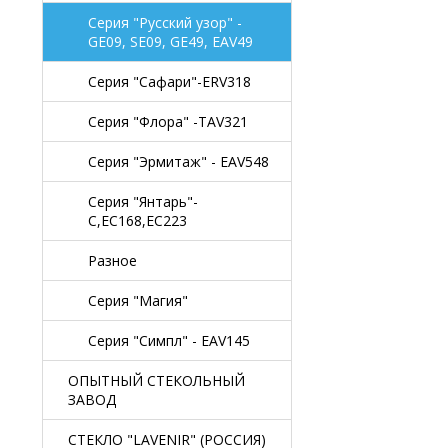
Серия "Русский узор" -
GE09, SE09, GE49, EAV49
Серия "Сафари"-ERV318
Серия "Флора" -TAV321
Серия "Эрмитаж" - EAV548
Серия "Янтарь"-
C,EC168,EC223
Разное
Серия "Магия"
Серия "Симпл" - EAV145
ОПЫТНЫЙ СТЕКОЛЬНЫЙ
ЗАВОД
СТЕКЛО "LAVENIR" (РОССИЯ)