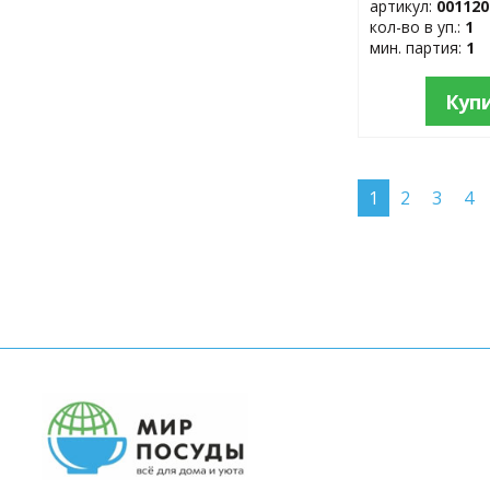
артикул:
001120
кол-во в уп.:
1
мин. партия:
1
Куп
1
2
3
4