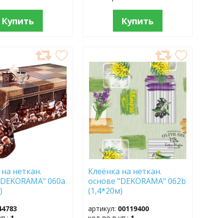
Купить
Купить
АВИТЬ
ДОБАВИТЬ
В
АННОЕ
ИЗБРАННОЕ
 на неткан.
Клеёнка на неткан.
"DEKORAMA" 060a
основе "DEKORAMA" 062b
)
(1,4*20м)
44783
артикул:
00119400
уп.:
1
кол-во в уп.:
1