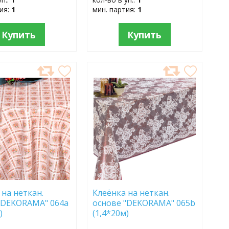
тия:
1
мин. партия:
1
Купить
Купить
АВИТЬ
ДОБАВИТЬ
В
АННОЕ
ИЗБРАННОЕ
 на неткан.
Клеёнка на неткан.
"DEKORAMA" 064a
основе "DEKORAMA" 065b
)
(1,4*20м)