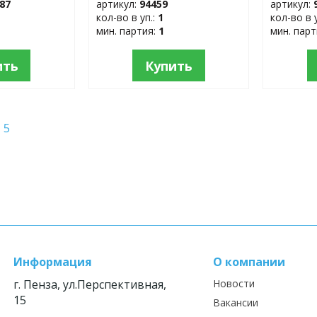
87
артикул:
94459
артикул:
кол-во в уп.:
1
кол-во в 
мин. партия:
1
мин. пар
ить
Купить
5
Информация
О компании
г. Пенза, ул.Перспективная,
Новости
15
Вакансии