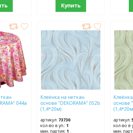
ить
Купить
ДОБАВИТЬ
ДОБ
В
В
ИЗБРАННОЕ
ИЗБР
ткан.
Клеёнка на неткан.
Клеёнка
RAMA" 044a
основе "DEKORAMA" 052b
основе 
(1,4*20м)
(1,4*20м
артикул:
73730
артикул:
кол-во в уп.:
1
кол-во в 
мин. партия:
1
мин. пар