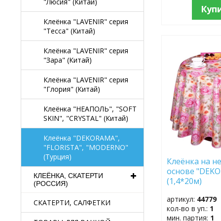
"Люсия" (Китай)
Куп
Клеёнка "LAVENIR" серия
"Тесса" (Китай)
ДОБАВИТЬ
Клеёнка "LAVENIR" серия
В
"Зара" (Китай)
ИЗБРАННОЕ
Клеёнка "LAVENIR" серия
"Глория" (Китай)
Клеёнка "НЕАПОЛЬ", "SOFT
SKIN", "CRYSTAL" (Китай)
Клеёнка "DEKORAMA",
"FLORISTA", "MODERNO"
(Турция)
Клеёнка на не
основе "DEKO
КЛЕЁНКА, СКАТЕРТИ
(1,4*20м)
(РОССИЯ)
артикул:
44779
СКАТЕРТИ, САЛФЕТКИ
кол-во в уп.:
1
мин. партия:
1