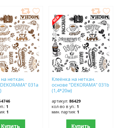
АВИТЬ
ДОБАВИТЬ
В
АННОЕ
ИЗБРАННОЕ
 на неткан.
Клеёнка на неткан.
"DEKORAMA" 031a
основе "DEKORAMA" 031b
)
(1,4*20м)
54746
артикул:
86429
уп.:
1
кол-во в уп.:
1
тия:
1
мин. партия:
1
Купить
Купить