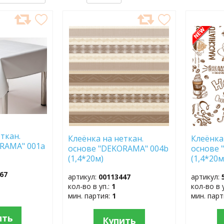
ДОБАВИТЬ
ДОБ
В
В
ИЗБРАННОЕ
ИЗБР
ткан.
Клеёнка на неткан.
Клеёнка
RAMA" 001a
основе "DEKORAMA" 004b
основе 
(1,4*20м)
(1,4*20м
67
артикул:
00113447
артикул:
кол-во в уп.:
1
кол-во в 
мин. партия:
1
мин. пар
ить
Купить