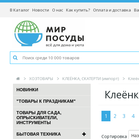
В Каталог
Новости
О нас
Как купить?
Оплата и доставка
Ва
ХОЗТОВАРЫ
КЛЕЁНКА, СКАТЕРТИ (импорт)
Клеён
НОВИНКИ
Клеёнк
"ТОВАРЫ К ПРАЗДНИКАМ"
ТОВАРЫ ДЛЯ САДА,
1
2
3
4
ОПРЫСКИВАТЕЛИ,
ИНСТРУМЕНТЫ
БЫТОВАЯ ТЕХНИКА
На
Сортировка