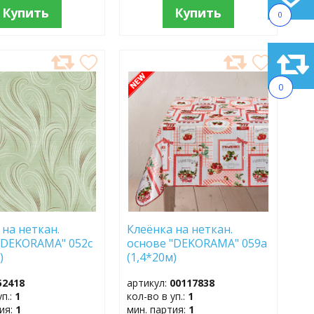
Купить
Купить
0
АВИТЬ
ДОБАВИТЬ
В
0
АННОЕ
ИЗБРАННОЕ
 на неткан.
Клеёнка на неткан.
"DEKORAMA" 052c
основе "DEKORAMA" 059a
)
(1,4*20м)
52418
артикул:
00117838
уп.:
1
кол-во в уп.:
1
тия:
1
мин. партия:
1