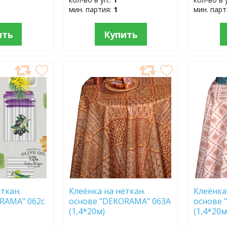
мин. партия:
1
мин. пар
ить
Купить
ДОБАВИТЬ
ДОБ
В
В
ИЗБРАННОЕ
ИЗБР
ткан.
Клеёнка на неткан.
Клеёнка
RAMA" 062c
основе "DEKORAMA" 063А
основе 
(1,4*20м)
(1,4*20м