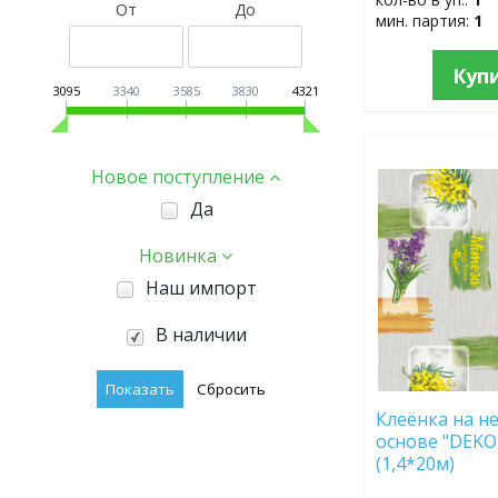
От
До
мин. партия:
1
Куп
3095
3340
3585
3830
4321
ДОБАВИТЬ
Новое поступление
В
ИЗБРАННОЕ
Да
Новинка
Наш импорт
В наличии
Клеёнка на не
основе "DEKO
(1,4*20м)