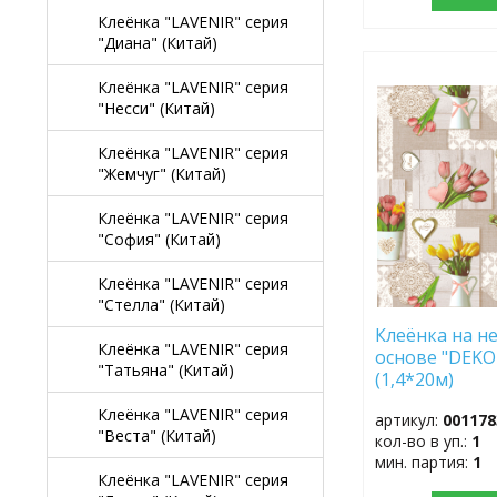
Клеёнка "LAVENIR" серия
"Диана" (Китай)
ДОБАВИТЬ
Клеёнка "LAVENIR" серия
В
"Несси" (Китай)
ИЗБРАННОЕ
Клеёнка "LAVENIR" серия
"Жемчуг" (Китай)
Клеёнка "LAVENIR" серия
"София" (Китай)
Клеёнка "LAVENIR" серия
"Стелла" (Китай)
Клеёнка на не
Клеёнка "LAVENIR" серия
основе "DEKO
"Татьяна" (Китай)
(1,4*20м)
Клеёнка "LAVENIR" серия
артикул:
001178
"Веста" (Китай)
кол-во в уп.:
1
мин. партия:
1
Клеёнка "LAVENIR" серия