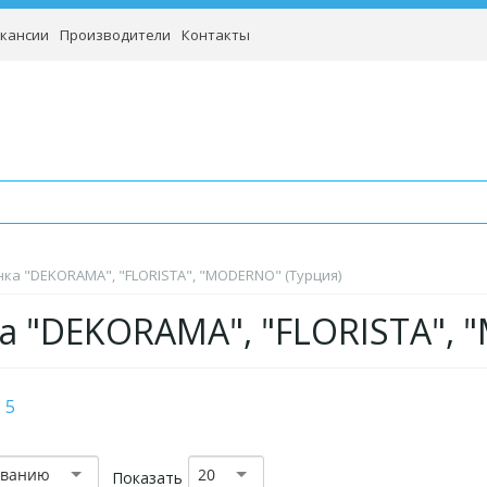
кансии
Производители
Контакты
ка "DEKORAMA", "FLORISTA", "MODERNO" (Турция)
а "DEKORAMA", "FLORISTA", 
5
званию
20
Показать