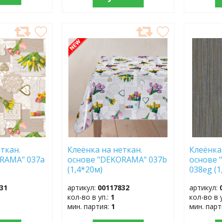
ДОБАВИТЬ
ДОБ
В
В
ИЗБРАННОЕ
ИЗБР
ткан.
Клеёнка на неткан.
Клеёнка
RAMA" 037a
основе "DEKORAMA" 037b
основе
(1,4*20м)
038eg (1
31
артикул:
00117832
артикул:
кол-во в уп.:
1
кол-во в 
мин. партия:
1
мин. пар