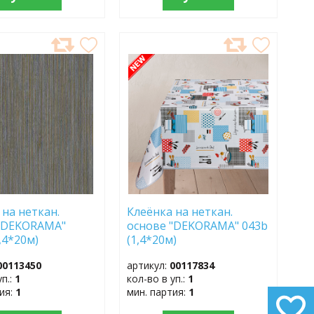
АВИТЬ
ДОБАВИТЬ
В
АННОЕ
ИЗБРАННОЕ
 на неткан.
Клеёнка на неткан.
 "DEKORAMA"
основе "DEKORAMA" 043b
,4*20м)
(1,4*20м)
00113450
артикул:
00117834
уп.:
1
кол-во в уп.:
1
тия:
1
мин. партия:
1