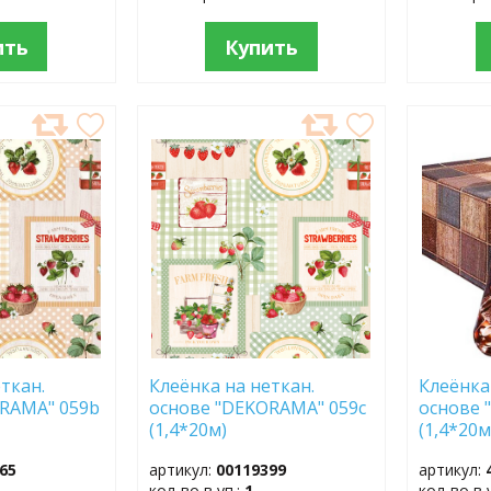
ить
Купить
ДОБАВИТЬ
ДОБ
В
В
ИЗБРАННОЕ
ИЗБР
ткан.
Клеёнка на неткан.
Клеёнка
RAMA" 059b
основе "DEKORAMA" 059c
основе 
(1,4*20м)
(1,4*20м
65
артикул:
00119399
артикул:
кол-во в уп.:
1
кол-во в 