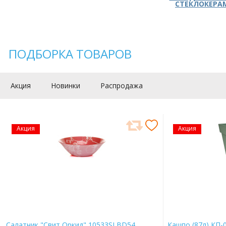
СТЕКЛОКЕРА
ПОДБОРКА ТОВАРОВ
Акция
Новинки
Распродажа
Акция
Акция
Салатник "Свит Оркид" 10533SLBD54
Кашпо (87л) КП-0