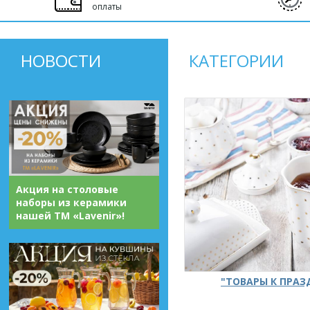
оплаты
НОВОСТИ
КАТЕГОРИИ
Акция на столовые
наборы из керамики
нашей ТМ «Lavenir»!
"ТОВАРЫ К ПРА