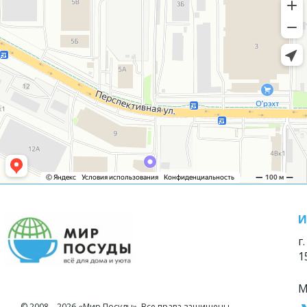
И
г
1
М
© 2008—2026 «Мир Посуды». Все права защищены.