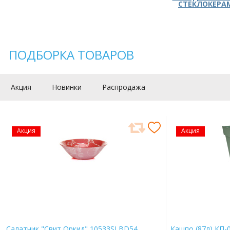
СТЕКЛОКЕРА
ПОДБОРКА ТОВАРОВ
Акция
Новинки
Распродажа
Акция
Акция
Салатник "Свит Оркид" 10533SLBD54
Кашпо (87л) КП-0