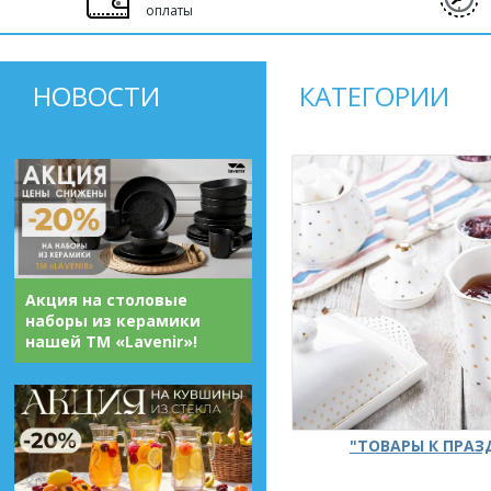
оплаты
НОВОСТИ
КАТЕГОРИИ
Акция на столовые
наборы из керамики
нашей ТМ «Lavenir»!
"ТОВАРЫ К ПРА