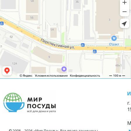
И
г
1
М
© 2008—2026 «Мир Посуды». Все права защищены.