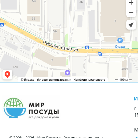
И
г
1
М
© 2008—2026 «Мир Посуды». Все права защищены.