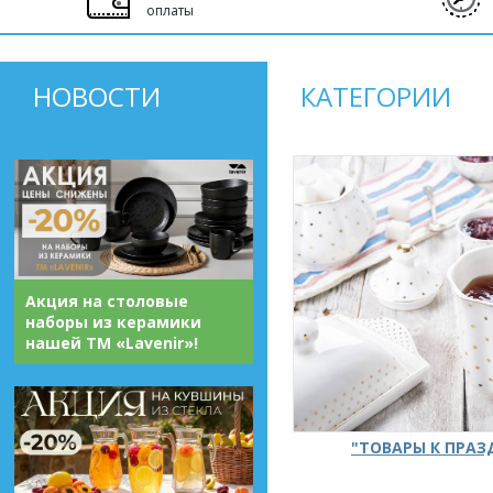
оплаты
НОВОСТИ
КАТЕГОРИИ
Акция на столовые
наборы из керамики
нашей ТМ «Lavenir»!
"ТОВАРЫ К ПРА