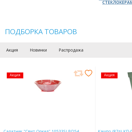
СТЕКЛОКЕРА
ПОДБОРКА ТОВАРОВ
Акция
Новинки
Распродажа
Акция
Акция
Салатник "Свит Оркид" 10533SLBD54
Кашпо (87л) КП-0