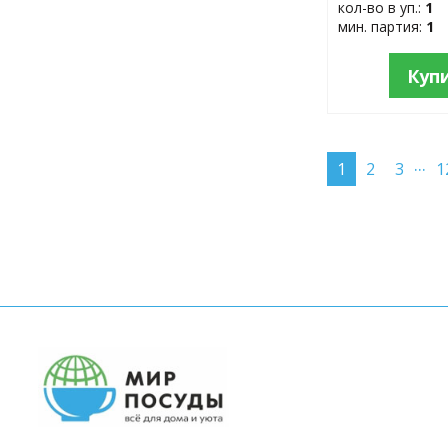
кол-во в уп.:
1
мин. партия:
1
Куп
...
1
2
3
1