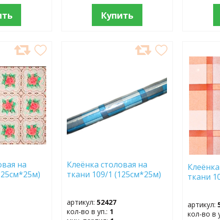
ить
Купить
ДОБАВИТЬ
ДОБ
В
В
ИЗБРАННОЕ
ИЗБР
овая на
Клеёнка столовая на
Клеёнка
125см*25м)
ткани 109/1 (125см*25м)
ткани 1
артикул:
52427
артикул:
кол-во в уп.:
1
кол-во в 