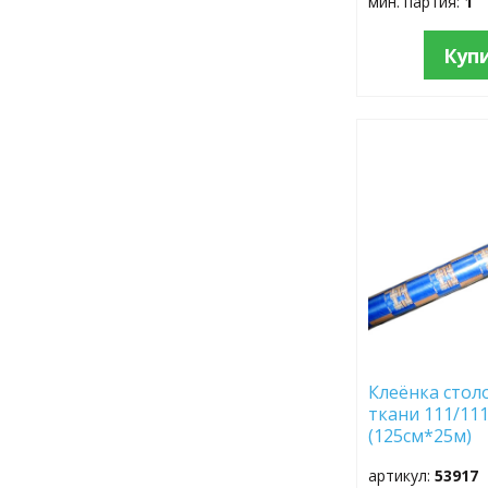
мин. партия:
1
Куп
ДОБАВИТЬ
В
ИЗБРАННОЕ
Клеёнка стол
ткани 111/11
(125см*25м)
артикул:
53917