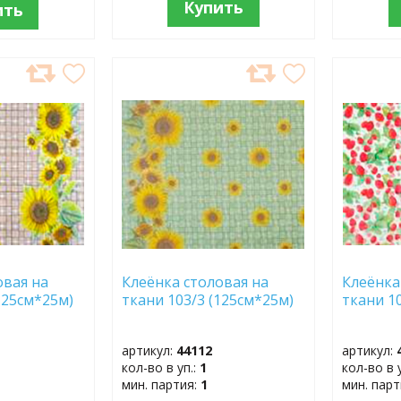
Купить
ить
ДОБАВИТЬ
ДОБ
В
В
ИЗБРАННОЕ
ИЗБР
овая на
Клеёнка столовая на
Клеёнка
125см*25м)
ткани 103/3 (125см*25м)
ткани 1
артикул:
44112
артикул:
кол-во в уп.:
1
кол-во в 
мин. партия:
1
мин. пар