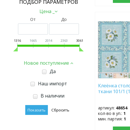
ПОДБОР ПАРАМЕТРОВ
Цена _
От
До
ДОБАВИТЬ
В
ИЗБРАННОЕ
1316
1665
2014
2363
3061
Новое поступление
Да
Наш импорт
Клеёнка стол
ткани 101/1 (
В наличии
артикул:
48654
кол-во в уп.:
1
мин. партия:
1