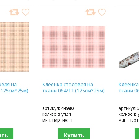
ДОБАВИТЬ
ДОБ
В
В
ИЗБРАННОЕ
ИЗБР
овая на
Клеёнка столовая на
Клеёнка
(125см*25м)
ткани 064/11 (125см*25м)
ткани 0
артикул:
44980
артикул:
кол-во в уп.:
1
кол-во в 
мин. партия:
1
мин. пар
ить
Купить