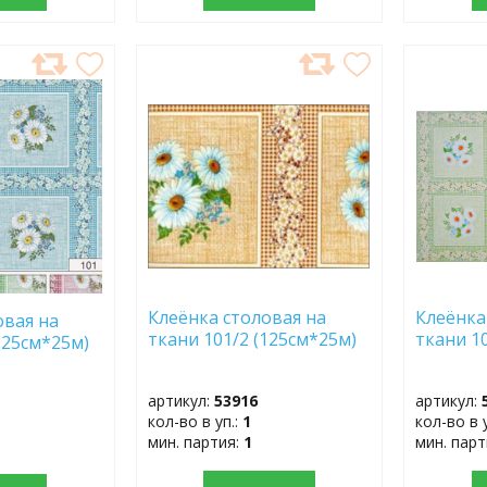
ДОБАВИТЬ
ДОБ
В
В
ИЗБРАННОЕ
ИЗБР
Клеёнка столовая на
Клеёнка
овая на
ткани 101/2 (125см*25м)
ткани 1
125см*25м)
артикул:
53916
артикул:
кол-во в уп.:
1
кол-во в 
мин. партия:
1
мин. пар