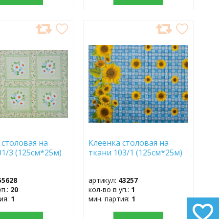
АВИТЬ
ДОБАВИТЬ
В
АННОЕ
ИЗБРАННОЕ
 столовая на
Клеёнка столовая на
01/3 (125см*25м)
ткани 103/1 (125см*25м)
55628
артикул:
43257
уп.:
20
кол-во в уп.:
1
тия:
1
мин. партия:
1