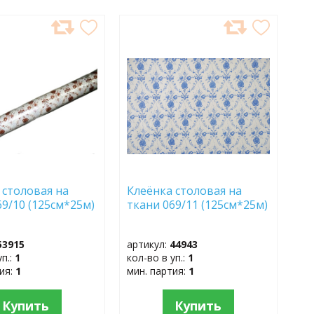
АВИТЬ
ДОБАВИТЬ
В
АННОЕ
ИЗБРАННОЕ
 столовая на
Клеёнка столовая на
69/10 (125см*25м)
ткани 069/11 (125см*25м)
53915
артикул:
44943
уп.:
1
кол-во в уп.:
1
тия:
1
мин. партия:
1
Купить
Купить