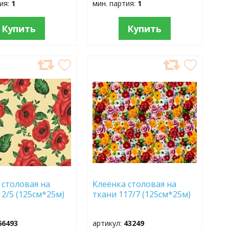
тия:
1
мин. партия:
1
Купить
Купить
АВИТЬ
ДОБАВИТЬ
В
АННОЕ
ИЗБРАННОЕ
 столовая на
Клеёнка столовая на
12/5 (125см*25м)
ткани 117/7 (125см*25м)
66493
артикул:
43249