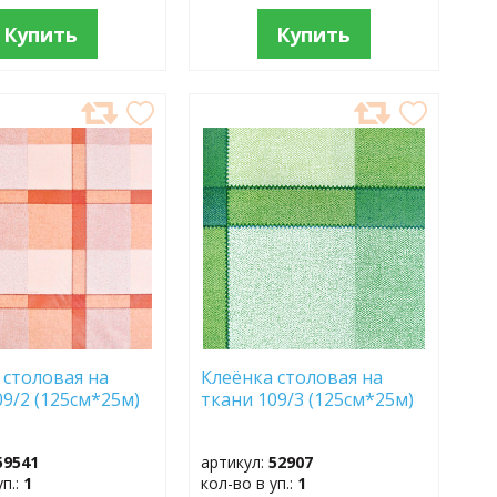
Купить
Купить
АВИТЬ
ДОБАВИТЬ
В
АННОЕ
ИЗБРАННОЕ
 столовая на
Клеёнка столовая на
09/2 (125см*25м)
ткани 109/3 (125см*25м)
59541
артикул:
52907
уп.:
1
кол-во в уп.:
1