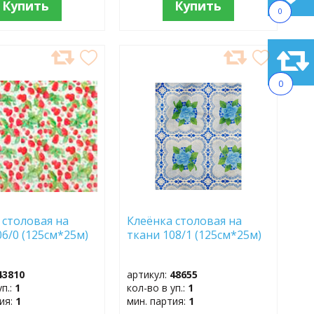
Купить
Купить
0
АВИТЬ
ДОБАВИТЬ
В
0
АННОЕ
ИЗБРАННОЕ
 столовая на
Клеёнка столовая на
06/0 (125см*25м)
ткани 108/1 (125см*25м)
43810
артикул:
48655
уп.:
1
кол-во в уп.:
1
тия:
1
мин. партия:
1