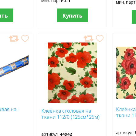
мин. партия:
1
мин. пар
ить
Купить
ДОБАВИТЬ
ДОБ
В
В
ИЗБРАННОЕ
ИЗБР
овая на
Клеёнка
Клеёнка столовая на
1
ткани 1
ткани 112/0 (125см*25м)
артикул:
артикул:
44942