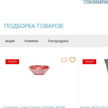
СТЕКЛОКЕРА
ПОДБОРКА ТОВАРОВ
Акция
Новинки
Распродажа
Акция
Акция
Салатник "Свит Оркид" 10533SLBD54
Кашпо (87л) КП-0