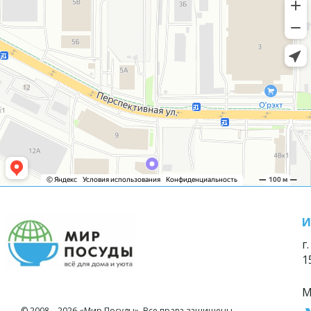
И
г
1
М
© 2008—2026 «Мир Посуды». Все права защищены.