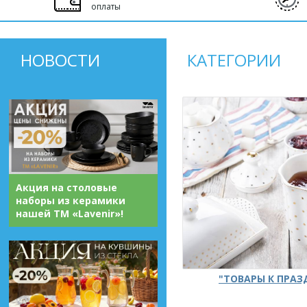
оплаты
НОВОСТИ
КАТЕГОРИИ
Акция на столовые
наборы из керамики
нашей ТМ «Lavenir»!
"ТОВАРЫ К ПРА