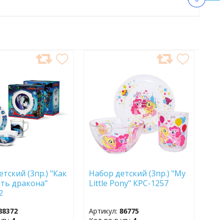
АВИТЬ
ДОБАВИТЬ
В
АННОЕ
ИЗБРАННОЕ
тский (3пр.) "Как
Набор детский (3пр.) "My
ть дракона"
Little Pony" КРС-1257
2
88372
Артикул:
86775