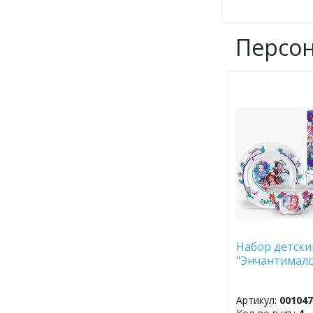
Персо
ДОБАВИТЬ
В
ИЗБРАННОЕ
Набор детский
"Энчантималс
Артикул:
00104