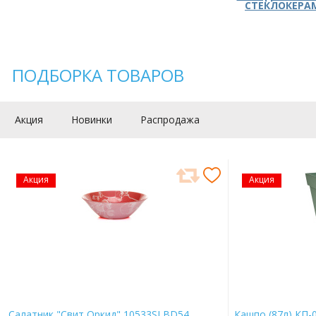
СТЕКЛОКЕРА
ПОДБОРКА ТОВАРОВ
Акция
Новинки
Распродажа
Акция
Акция
Салатник "Свит Оркид" 10533SLBD54
Кашпо (87л) КП-0