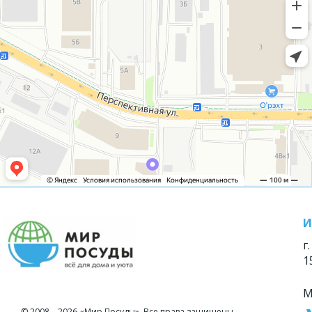
И
г
1
М
© 2008—2026 «Мир Посуды». Все права защищены.