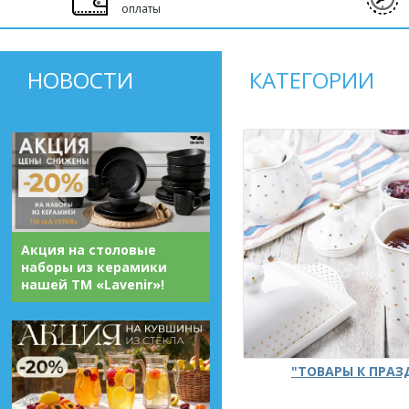
оплаты
НОВОСТИ
КАТЕГОРИИ
Акция на столовые
наборы из керамики
нашей ТМ «Lavenir»!
"ТОВАРЫ К ПРА