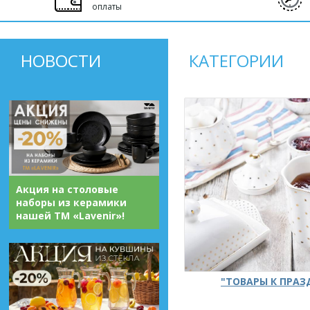
оплаты
НОВОСТИ
КАТЕГОРИИ
Акция на столовые
наборы из керамики
нашей ТМ «Lavenir»!
"ТОВАРЫ К ПРА