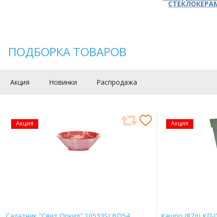
СТЕКЛОКЕРА
ПОДБОРКА ТОВАРОВ
Акция
Новинки
Распродажа
Акция
Акция
Салатник "Свит Оркид" 10533SLBD54
Кашпо (87л) КП-0