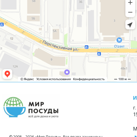
И
г
1
М
© 2008—2026 «Мир Посуды». Все права защищены.