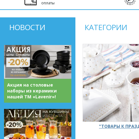
оплаты
НОВОСТИ
КАТЕГОРИИ
Акция на столовые
наборы из керамики
нашей ТМ «Lavenir»!
"ТОВАРЫ К ПРА