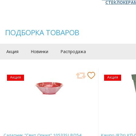
СТЕКЛОКЕРА
ПОДБОРКА ТОВАРОВ
Акция
Новинки
Распродажа
Акция
Акция
Салатник "Свит Оркид" 10533SLBD54
Кашпо (87л) КП-0