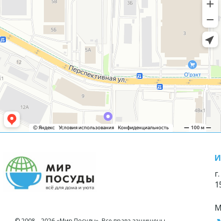
И
г
1
М
© 2008—2026 «Мир Посуды». Все права защищены.