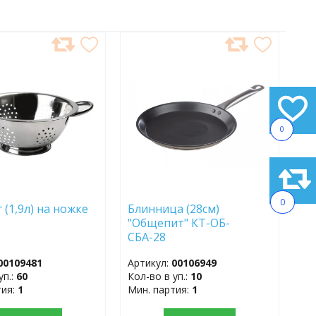
АВИТЬ
ДОБАВИТЬ
В
АННОЕ
ИЗБРАННОЕ
0
0
 (1,9л) на ножке
Блинница (28см)
"Общепит" КТ-ОБ-
СБА-28
00109481
Артикул:
00106949
уп.:
60
Кол-во в уп.:
10
тия:
1
Мин. партия:
1