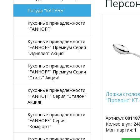
Персо
Посуда "КАТУНЬ"
Кухонные принадлежности
ДОБАВИТЬ
В
"FANHOFF"
ИЗБРАННОЕ
Кухонные принадлежности
"FANHOFF" Премиум Серия
"Идиллия" Акция!
Кухонные принадлежности
"FANHOFF" Премиум Серия
"Стиль" Акция!
Кухонные принадлежности
Ложка столов
"FANHOFF" Серия "Эталон"
"Прованс" КТ
Акция!
Кухонные принадлежности
Артикул:
00118
"FANHOFF" Серия
Кол-во в уп.:
24
"Комфорт"
Мин. партия:
1
Кухонные принадлежности