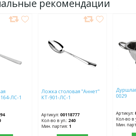
нальные рекомендации
ДОБАВИТЬ
ДОБ
В
В
ИЗБРАННОЕ
ИЗБР
Дуршлаг
ая
Ложка столовая "Аннет"
0029
-164-ЛС-1
КТ-901-ЛС-1
Артикул:
794
Артикул:
00118777
Кол-во в 
0
Кол-во в уп.:
240
Мин. пар
Мин. партия:
1