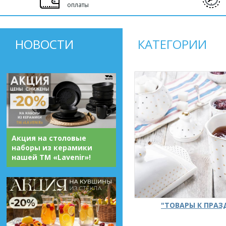
оплаты
НОВОСТИ
КАТЕГОРИИ
Акция на столовые
наборы из керамики
нашей ТМ «Lavenir»!
"ТОВАРЫ К ПРА