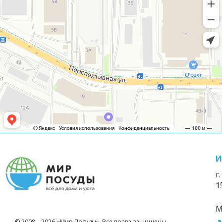
И
г
1
М
© 2008—2026 «Мир Посуды». Все права защищены.