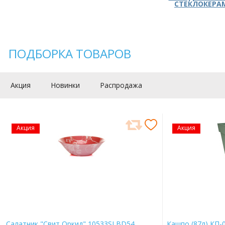
СТЕКЛОКЕРА
ПОДБОРКА ТОВАРОВ
Акция
Новинки
Распродажа
Акция
Акция
Салатник "Свит Оркид" 10533SLBD54
Кашпо (87л) КП-0